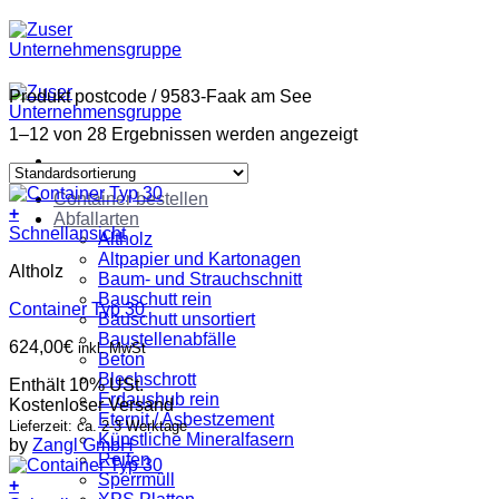
Zum
Inhalt
springen
Produkt postcode
/
9583-Faak am See
1–12 von 28 Ergebnissen werden angezeigt
Container bestellen
+
Abfallarten
Schnellansicht
Altholz
Altpapier und Kartonagen
Altholz
Baum- und Strauchschnitt
Bauschutt rein
Container Typ 30
Bauschutt unsortiert
Baustellenabfälle
624,00
€
inkl. MwSt
Beton
Blechschrott
Enthält 10% USt.
Erdaushub rein
Kostenloser Versand
Eternit / Asbestzement
Lieferzeit: ca. 2-3 Werktage
Künstliche Mineralfasern
by
Zangl GmbH
Reifen
Sperrmüll
+