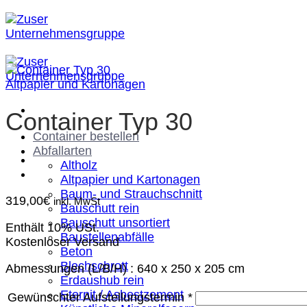
Zum
Inhalt
springen
Altpapier und Kartonagen
Container Typ 30
Container bestellen
Abfallarten
Altholz
Altpapier und Kartonagen
Baum- und Strauchschnitt
319,00
€
inkl. MwSt
Bauschutt rein
Bauschutt unsortiert
Enthält 10% USt.
Baustellenabfälle
Kostenloser Versand
Beton
Blechschrott
Abmessungen (L/B/H) : 640 x 250 x 205 cm
Erdaushub rein
Eternit / Asbestzement
Gewünschter Aufstellungstermin
*