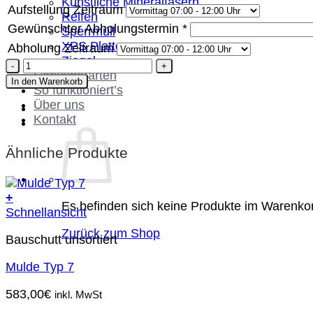
Künstliche Mineralfasern
Aufstellung Zeitraum
Reifen
Gewünschter Abholungstermin
*
Sperrmüll
XPS Platten
Abholung Zeitraum
Ziegel
Container
Containerarten
Typ
In den Warenkorb
So funktioniert’s
30
Über uns
Menge
Kontakt
Ähnliche Produkte
+
Es befinden sich keine Produkte im Warenko
Schnellansicht
Zurück zum Shop
Bauschutt unsortiert
Mulde Typ 7
583,00
€
inkl. MwSt