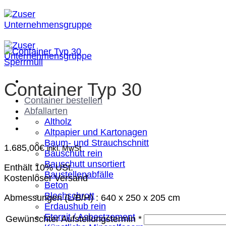
Zum
Inhalt
springen
Sperrmüll
Container Typ 30
Container bestellen
Abfallarten
Altholz
Altpapier und Kartonagen
Baum- und Strauchschnitt
1.685,00
€
inkl. MwSt
Bauschutt rein
Bauschutt unsortiert
Enthält 10% USt.
Baustellenabfälle
Kostenloser Versand
Beton
Blechschrott
Abmessungen (L/B/H) : 640 x 250 x 205 cm
Erdaushub rein
Eternit / Asbestzement
Gewünschter Aufstellungstermin
*