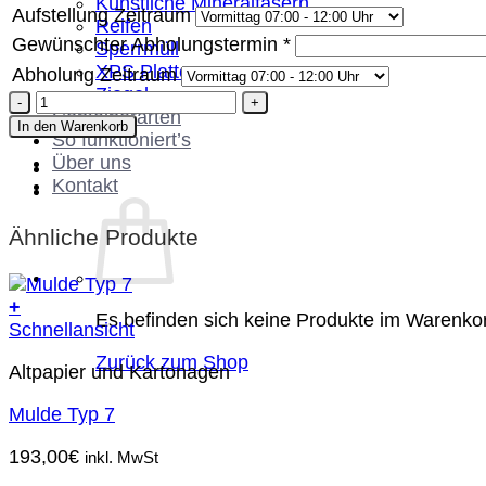
Künstliche Mineralfasern
Aufstellung Zeitraum
Reifen
Gewünschter Abholungstermin
*
Sperrmüll
XPS Platten
Abholung Zeitraum
Ziegel
Container
Containerarten
Typ
In den Warenkorb
So funktioniert’s
30
Über uns
Menge
Kontakt
Ähnliche Produkte
+
Es befinden sich keine Produkte im Warenko
Schnellansicht
Zurück zum Shop
Altpapier und Kartonagen
Mulde Typ 7
193,00
€
inkl. MwSt