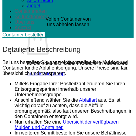
XPS Platten
Ziegel
Containerarten
So funktioniert’s
Vollen Container von
Über uns
uns abholen lassen
Kontakt
Container bestellen
Detailierte Beschreibung
Bei uns bestellen Sie ganz einfach online Ihre Mulden und
Es befinden sich keine Produkte im Warenkorb.
Container für die Abfallentsorgung. Unsere Preise sind fair,
übersichtlich und transparent.
Zurück zum Shop
Mittels Eingabe Ihrer Postleitzahl eruieren Sie Ihren
Entsorgungspartner innerhalb unserer
Unternehmensgruppe.
Anschließend wählen Sie die
Abfallart
aus. Es ist
wichtig darauf zu achten, dass die Abfälle
ordnungsgemäß, also laut unseren Beschreibungen, in
den Containern entsorgt wird.
Nun erhalten Sie eine
Übersicht der verfügbaren
Mulden und Container.
Im weiteren Schritt bestellen Sie unsere Behältnisse