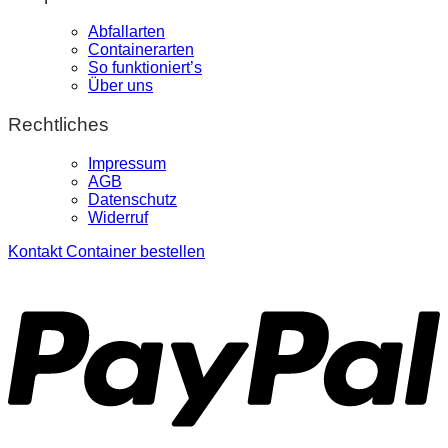
Abfallarten
Containerarten
So funktioniert’s
Über uns
Rechtliches
Impressum
AGB
Datenschutz
Widerruf
Kontakt
Container bestellen
P