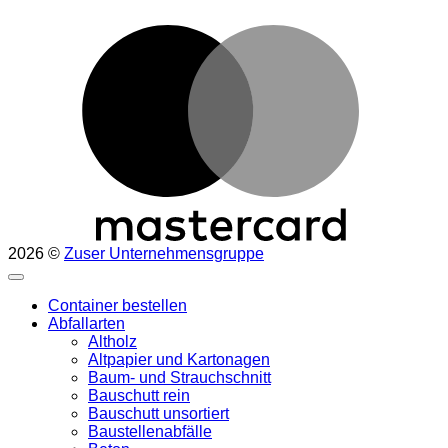
M
2026 ©
Zuser Unternehmensgruppe
Container bestellen
Abfallarten
Altholz
Altpapier und Kartonagen
Baum- und Strauchschnitt
Bauschutt rein
Bauschutt unsortiert
Baustellenabfälle