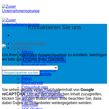
Zum
Inhalt
springen
Kontaktieren Sie uns
Container bestellen
Abfallarten
Altholz
Um Ihren regionalen Ansprechpartner zu ermitteln, benötigen
Altpapier und Kartonagen
wir bitte die Eingabe Ihres Standorts.
Baum- und Strauchschnitt
Bauschutt rein
Bauschutt unsortiert
Ansprechpartner suchen
Baustellenabfälle
Beton
Blechschrott
Erdaushub rein
Sie sehen gerade einen Platzhalterinhalt von
Google
Eternit / Asbestzement
reCAPTCHA
. Um auf den eigentlichen Inhalt zuzugreifen,
Künstliche Mineralfasern
klicken Sie auf den Button unten. Bitte beachten Sie, dass
Reifen
dabei Daten an Drittanbieter weitergegeben werden.
Sperrmüll