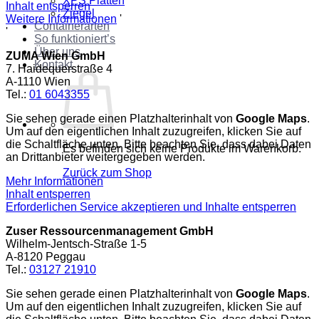
XPS Platten
Inhalt entsperren
Ziegel
Weitere Informationen
'
Containerarten
'
So funktioniert’s
Über uns
ZUMA Wien GmbH
Kontakt
7. Haidequerstraße 4
A-1110 Wien
Tel.:
01 6043355
Sie sehen gerade einen Platzhalterinhalt von
Google Maps
.
Um auf den eigentlichen Inhalt zuzugreifen, klicken Sie auf
die Schaltfläche unten. Bitte beachten Sie, dass dabei Daten
Es befinden sich keine Produkte im Warenkorb.
an Drittanbieter weitergegeben werden.
Zurück zum Shop
Mehr Informationen
Inhalt entsperren
Erforderlichen Service akzeptieren und Inhalte entsperren
Zuser Ressourcenmanagement GmbH
Wilhelm-Jentsch-Straße 1-5
A-8120 Peggau
Tel.:
03127 21910
Sie sehen gerade einen Platzhalterinhalt von
Google Maps
.
Um auf den eigentlichen Inhalt zuzugreifen, klicken Sie auf