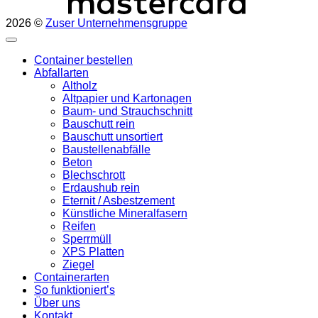
2026 ©
Zuser Unternehmensgruppe
Container bestellen
Abfallarten
Altholz
Altpapier und Kartonagen
Baum- und Strauchschnitt
Bauschutt rein
Bauschutt unsortiert
Baustellenabfälle
Beton
Blechschrott
Erdaushub rein
Eternit / Asbestzement
Künstliche Mineralfasern
Reifen
Sperrmüll
XPS Platten
Ziegel
Containerarten
So funktioniert’s
Über uns
Kontakt