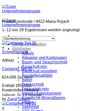
Zum
Inhalt
springen
Produkt postcode
/
9422-Maria Rojach
1–12 von 28 Ergebnissen werden angezeigt
Container bestellen
+
Abfallarten
Schnellansicht
Altholz
Altpapier und Kartonagen
Altholz
Baum- und Strauchschnitt
Bauschutt rein
Container Typ 30
Bauschutt unsortiert
Baustellenabfälle
624,00
€
inkl. MwSt
Beton
Blechschrott
Enthält 10% USt.
Erdaushub rein
Kostenloser Versand
Eternit / Asbestzement
Lieferzeit: ca. 2-3 Werktage
Künstliche Mineralfasern
by
Zangl GmbH
Reifen
Sperrmüll
+