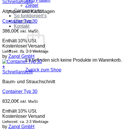
XPS Platten
Schnellansicht
Ziegel
Containerarten
Altpapier und Kartonagen
So funktioniert’s
Über uns
Container Typ 30
Kontakt
386,00
€
inkl. MwSt
Enthält 10% USt.
Kostenloser Versand
Lieferzeit: ca. 2-3 Werktage
by
Zangl GmbH
Es befinden sich keine Produkte im Warenkorb.
+
Zurück zum Shop
Schnellansicht
Baum- und Strauchschnitt
Container Typ 30
832,00
€
inkl. MwSt
Enthält 10% USt.
Kostenloser Versand
Lieferzeit: ca. 2-3 Werktage
by
Zangl GmbH