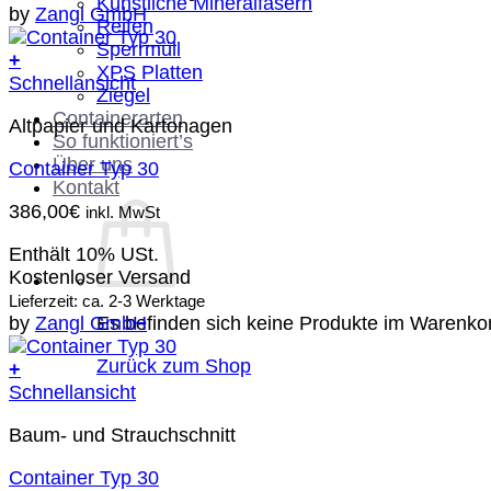
Künstliche Mineralfasern
by
Zangl GmbH
Reifen
Sperrmüll
+
XPS Platten
Schnellansicht
Ziegel
Containerarten
Altpapier und Kartonagen
So funktioniert’s
Über uns
Container Typ 30
Kontakt
386,00
€
inkl. MwSt
Enthält 10% USt.
Kostenloser Versand
Lieferzeit: ca. 2-3 Werktage
Es befinden sich keine Produkte im Warenko
by
Zangl GmbH
Zurück zum Shop
+
Schnellansicht
Baum- und Strauchschnitt
Container Typ 30