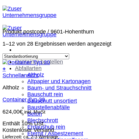
Zum
Inhalt
springen
Produkt postcode
/
9601-Hohenthurn
1–12 von 28 Ergebnissen werden angezeigt
Container bestellen
Abfallarten
+
Altholz
Schnellansicht
Altpapier und Kartonagen
Altholz
Baum- und Strauchschnitt
Bauschutt rein
Container Typ 30
Bauschutt unsortiert
Baustellenabfälle
624,00
€
inkl. MwSt
Beton
Blechschrott
Enthält 10% USt.
Erdaushub rein
Kostenloser Versand
Eternit / Asbestzement
Lieferzeit: ca. 2-3 Werktage