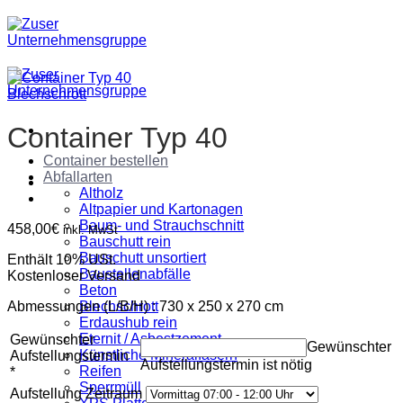
Zum
Inhalt
springen
Blechschrott
Container Typ 40
Container bestellen
Abfallarten
Altholz
Altpapier und Kartonagen
Baum- und Strauchschnitt
458,00
€
inkl. MwSt
Bauschutt rein
Bauschutt unsortiert
Enthält 10% USt.
Baustellenabfälle
Kostenloser Versand
Beton
Abmessungen (L/B/H) : 730 x 250 x 270 cm
Blechschrott
Erdaushub rein
Eternit / Asbestzement
Gewünschter
Gewünschter
Künstliche Mineralfasern
Aufstellungstermin
Aufstellungstermin ist nötig
Reifen
*
Sperrmüll
Aufstellung Zeitraum