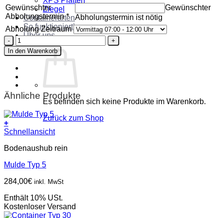
XPS Platten
Gewünschter
Gewünschter
Ziegel
Abholungstermin
*
Abholungstermin ist nötig
Containerarten
So funktioniert’s
Abholung Zeitraum
Über uns
Container
Kontakt
Typ
In den Warenkorb
40
Menge
Ähnliche Produkte
Es befinden sich keine Produkte im Warenkorb.
Zurück zum Shop
+
Schnellansicht
Bodenaushub rein
Mulde Typ 5
284,00
€
inkl. MwSt
Enthält 10% USt.
Kostenloser Versand