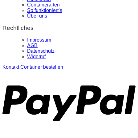
Containerarten
So funktioniert’s
Über uns
Rechtliches
Impressum
AGB
Datenschutz
Widerruf
Kontakt
Container bestellen
P