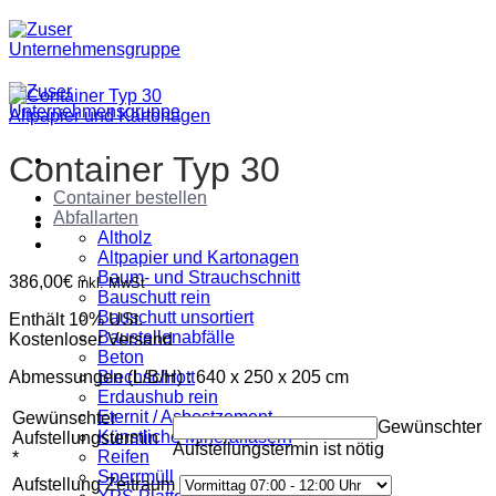
Zum
Inhalt
springen
Altpapier und Kartonagen
Container Typ 30
Container bestellen
Abfallarten
Altholz
Altpapier und Kartonagen
Baum- und Strauchschnitt
386,00
€
inkl. MwSt
Bauschutt rein
Bauschutt unsortiert
Enthält 10% USt.
Baustellenabfälle
Kostenloser Versand
Beton
Abmessungen (L/B/H) : 640 x 250 x 205 cm
Blechschrott
Erdaushub rein
Eternit / Asbestzement
Gewünschter
Gewünschter
Künstliche Mineralfasern
Aufstellungstermin
Aufstellungstermin ist nötig
Reifen
*
Sperrmüll
Aufstellung Zeitraum