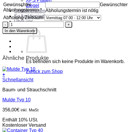
XPS Platten
Gewünschter
Gewünschter
Ziegel
Abholungstermin
*
Abholungstermin ist nötig
Containerarten
So funktioniert’s
Abholung Zeitraum
Über uns
Container
Kontakt
Typ
In den Warenkorb
30
Menge
Ähnliche Produkte
Es befinden sich keine Produkte im Warenkorb.
Zurück zum Shop
+
Schnellansicht
Baum- und Strauchschnitt
Mulde Typ 10
356,00
€
inkl. MwSt
Enthält 10% USt.
Kostenloser Versand