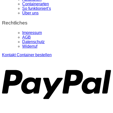
Containerarten
So funktioniert’s
Über uns
Rechtliches
Impressum
AGB
Datenschutz
Widerruf
Kontakt
Container bestellen
P