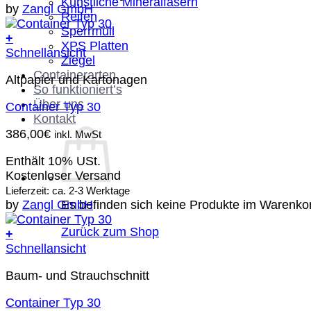
Künstliche Mineralfasern
by
Zangl GmbH
Reifen
Sperrmüll
+
XPS Platten
Schnellansicht
Ziegel
Containerarten
Altpapier und Kartonagen
So funktioniert’s
Über uns
Container Typ 30
Kontakt
386,00
€
inkl. MwSt
Enthält 10% USt.
Kostenloser Versand
Lieferzeit: ca. 2-3 Werktage
Es befinden sich keine Produkte im Warenko
by
Zangl GmbH
Zurück zum Shop
+
Schnellansicht
Baum- und Strauchschnitt
Container Typ 30