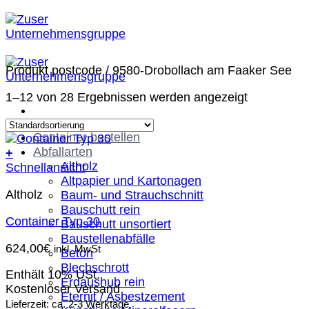
Zum
Inhalt
springen
Produkt postcode
/
9580-Drobollach am Faaker See
1–12 von 28 Ergebnissen werden angezeigt
Container bestellen
Abfallarten
+
Altholz
Schnellansicht
Altpapier und Kartonagen
Altholz
Baum- und Strauchschnitt
Bauschutt rein
Container Typ 30
Bauschutt unsortiert
Baustellenabfälle
624,00
€
inkl. MwSt
Beton
Blechschrott
Enthält 10% USt.
Erdaushub rein
Kostenloser Versand
Eternit / Asbestzement
Lieferzeit: ca. 2-3 Werktage