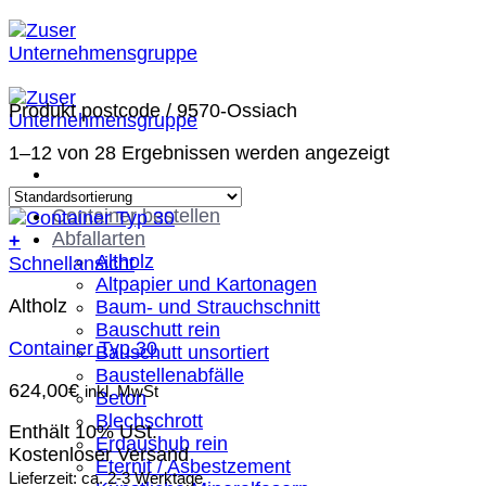
Zum
Inhalt
springen
Produkt postcode
/
9570-Ossiach
1–12 von 28 Ergebnissen werden angezeigt
Container bestellen
Abfallarten
+
Altholz
Schnellansicht
Altpapier und Kartonagen
Altholz
Baum- und Strauchschnitt
Bauschutt rein
Container Typ 30
Bauschutt unsortiert
Baustellenabfälle
624,00
€
inkl. MwSt
Beton
Blechschrott
Enthält 10% USt.
Erdaushub rein
Kostenloser Versand
Eternit / Asbestzement
Lieferzeit: ca. 2-3 Werktage