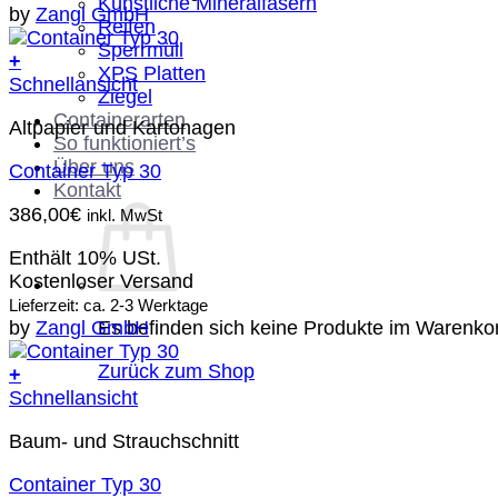
Künstliche Mineralfasern
by
Zangl GmbH
Reifen
Sperrmüll
+
XPS Platten
Schnellansicht
Ziegel
Containerarten
Altpapier und Kartonagen
So funktioniert’s
Über uns
Container Typ 30
Kontakt
386,00
€
inkl. MwSt
Enthält 10% USt.
Kostenloser Versand
Lieferzeit: ca. 2-3 Werktage
Es befinden sich keine Produkte im Warenko
by
Zangl GmbH
Zurück zum Shop
+
Schnellansicht
Baum- und Strauchschnitt
Container Typ 30