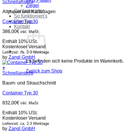
XPS Platten
Schnellansicht
Ziegel
Containerarten
Altpapier und Kartonagen
So funktioniert’s
Über uns
Container Typ 30
Kontakt
386,00
€
inkl. MwSt
Enthält 10% USt.
Kostenloser Versand
Lieferzeit: ca. 2-3 Werktage
by
Zangl GmbH
Es befinden sich keine Produkte im Warenkorb.
+
Zurück zum Shop
Schnellansicht
Baum- und Strauchschnitt
Container Typ 30
832,00
€
inkl. MwSt
Enthält 10% USt.
Kostenloser Versand
Lieferzeit: ca. 2-3 Werktage
by
Zangl GmbH