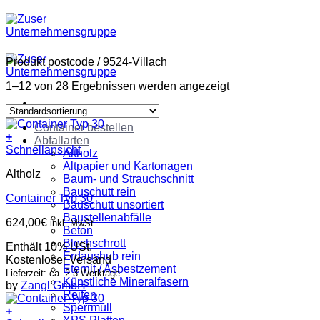
Zum
Inhalt
springen
Produkt postcode
/
9524-Villach
1–12 von 28 Ergebnissen werden angezeigt
Container bestellen
+
Abfallarten
Schnellansicht
Altholz
Altpapier und Kartonagen
Altholz
Baum- und Strauchschnitt
Bauschutt rein
Container Typ 30
Bauschutt unsortiert
Baustellenabfälle
624,00
€
inkl. MwSt
Beton
Blechschrott
Enthält 10% USt.
Erdaushub rein
Kostenloser Versand
Eternit / Asbestzement
Lieferzeit: ca. 2-3 Werktage
Künstliche Mineralfasern
by
Zangl GmbH
Reifen
Sperrmüll
+