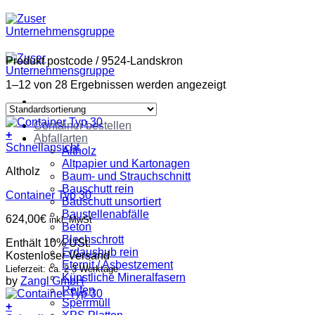
Zum
Inhalt
springen
Produkt postcode
/
9524-Landskron
1–12 von 28 Ergebnissen werden angezeigt
Container bestellen
+
Abfallarten
Schnellansicht
Altholz
Altpapier und Kartonagen
Altholz
Baum- und Strauchschnitt
Bauschutt rein
Container Typ 30
Bauschutt unsortiert
Baustellenabfälle
624,00
€
inkl. MwSt
Beton
Blechschrott
Enthält 10% USt.
Erdaushub rein
Kostenloser Versand
Eternit / Asbestzement
Lieferzeit: ca. 2-3 Werktage
Künstliche Mineralfasern
by
Zangl GmbH
Reifen
Sperrmüll
+