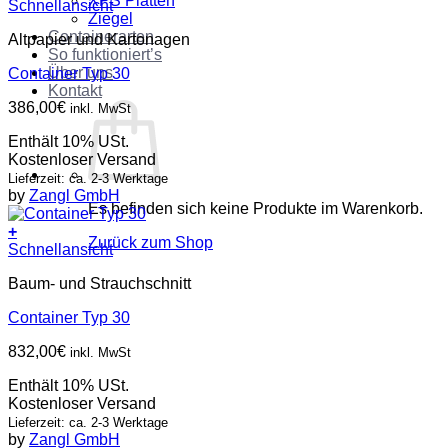
XPS Platten
Schnellansicht
Ziegel
Containerarten
Altpapier und Kartonagen
So funktioniert’s
Über uns
Container Typ 30
Kontakt
386,00
€
inkl. MwSt
Enthält 10% USt.
Kostenloser Versand
Lieferzeit: ca. 2-3 Werktage
by
Zangl GmbH
Es befinden sich keine Produkte im Warenkorb.
+
Zurück zum Shop
Schnellansicht
Baum- und Strauchschnitt
Container Typ 30
832,00
€
inkl. MwSt
Enthält 10% USt.
Kostenloser Versand
Lieferzeit: ca. 2-3 Werktage
by
Zangl GmbH