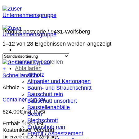
Zum
Inhalt
springen
Produkt postcode
/
9431-Wolfsberg
1–12 von 28 Ergebnissen werden angezeigt
Container bestellen
Abfallarten
+
Altholz
Schnellansicht
Altpapier und Kartonagen
Altholz
Baum- und Strauchschnitt
Bauschutt rein
Container Typ 30
Bauschutt unsortiert
Baustellenabfälle
624,00
€
inkl. MwSt
Beton
Blechschrott
Enthält 10% USt.
Erdaushub rein
Kostenloser Versand
Eternit / Asbestzement
Lieferzeit: ca. 2-3 Werktage