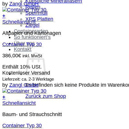
Künstliche Mineralfasern
by
Zangl GmbH
Reifen
Sperrmüll
+
XPS Platten
Schnellansicht
Ziegel
Containerarten
Altpapier und Kartonagen
So funktioniert’s
Über uns
Container Typ 30
Kontakt
386,00
€
inkl. MwSt
Enthält 10% USt.
Kostenloser Versand
Lieferzeit: ca. 2-3 Werktage
Es befinden sich keine Produkte im Warenko
by
Zangl GmbH
Zurück zum Shop
+
Schnellansicht
Baum- und Strauchschnitt
Container Typ 30