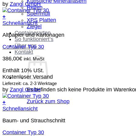
Künstliche Mineralfasern
by
Zangl GmbH
Reifen
Sperrmüll
+
XPS Platten
Schnellansicht
Ziegel
Containerarten
Altpapier und Kartonagen
So funktioniert’s
Über uns
Container Typ 30
Kontakt
386,00
€
inkl. MwSt
Enthält 10% USt.
Kostenloser Versand
Lieferzeit: ca. 2-3 Werktage
Es befinden sich keine Produkte im Warenko
by
Zangl GmbH
Zurück zum Shop
+
Schnellansicht
Baum- und Strauchschnitt
Container Typ 30