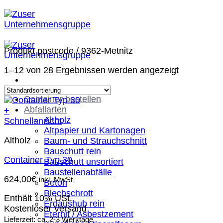
Zum
Inhalt
springen
Produkt postcode
/
9362-Metnitz
1–12 von 28 Ergebnissen werden angezeigt
Container bestellen
Abfallarten
+
Altholz
Schnellansicht
Altpapier und Kartonagen
Altholz
Baum- und Strauchschnitt
Bauschutt rein
Container Typ 30
Bauschutt unsortiert
Baustellenabfälle
624,00
€
inkl. MwSt
Beton
Blechschrott
Enthält 10% USt.
Erdaushub rein
Kostenloser Versand
Eternit / Asbestzement
Lieferzeit: ca. 2-3 Werktage