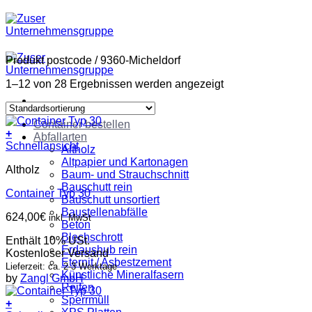
Zum
Inhalt
springen
Produkt postcode
/
9360-Micheldorf
1–12 von 28 Ergebnissen werden angezeigt
Container bestellen
+
Abfallarten
Schnellansicht
Altholz
Altpapier und Kartonagen
Altholz
Baum- und Strauchschnitt
Bauschutt rein
Container Typ 30
Bauschutt unsortiert
Baustellenabfälle
624,00
€
inkl. MwSt
Beton
Blechschrott
Enthält 10% USt.
Erdaushub rein
Kostenloser Versand
Eternit / Asbestzement
Lieferzeit: ca. 2-3 Werktage
Künstliche Mineralfasern
by
Zangl GmbH
Reifen
Sperrmüll
+