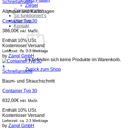
XPS Platten
Schnellansicht
Ziegel
Containerarten
Altpapier und Kartonagen
So funktioniert’s
Über uns
Container Typ 30
Kontakt
386,00
€
inkl. MwSt
Enthält 10% USt.
Kostenloser Versand
Lieferzeit: ca. 2-3 Werktage
by
Zangl GmbH
Es befinden sich keine Produkte im Warenkorb.
+
Zurück zum Shop
Schnellansicht
Baum- und Strauchschnitt
Container Typ 30
832,00
€
inkl. MwSt
Enthält 10% USt.
Kostenloser Versand
Lieferzeit: ca. 2-3 Werktage
by
Zangl GmbH