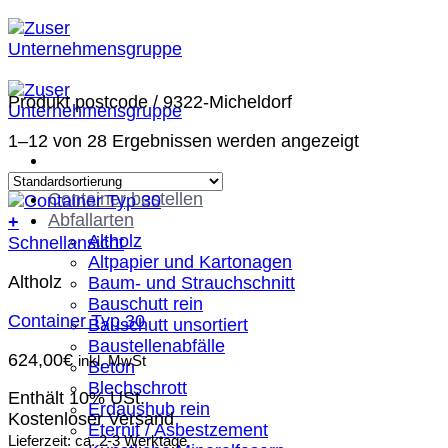
Zum
Inhalt
springen
Produkt postcode
/
9322-Micheldorf
1–12 von 28 Ergebnissen werden angezeigt
Container bestellen
Abfallarten
+
Altholz
Schnellansicht
Altpapier und Kartonagen
Altholz
Baum- und Strauchschnitt
Bauschutt rein
Container Typ 30
Bauschutt unsortiert
Baustellenabfälle
624,00
€
inkl. MwSt
Beton
Blechschrott
Enthält 10% USt.
Erdaushub rein
Kostenloser Versand
Eternit / Asbestzement
Lieferzeit: ca. 2-3 Werktage