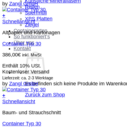
Künstliche Mineralfasern
by
Zangl GmbH
Reifen
Sperrmüll
+
XPS Platten
Schnellansicht
Ziegel
Containerarten
Altpapier und Kartonagen
So funktioniert’s
Über uns
Container Typ 30
Kontakt
386,00
€
inkl. MwSt
Enthält 10% USt.
Kostenloser Versand
Lieferzeit: ca. 2-3 Werktage
Es befinden sich keine Produkte im Warenko
by
Zangl GmbH
Zurück zum Shop
+
Schnellansicht
Baum- und Strauchschnitt
Container Typ 30