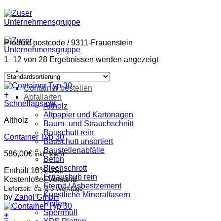
Zum
Inhalt
springen
Produkt postcode
/
9311-Frauenstein
1–12 von 28 Ergebnissen werden angezeigt
Container bestellen
+
Abfallarten
Schnellansicht
Altholz
Altpapier und Kartonagen
Altholz
Baum- und Strauchschnitt
Bauschutt rein
Container Typ 30
Bauschutt unsortiert
Baustellenabfälle
586,00
€
inkl. MwSt
Beton
Blechschrott
Enthält 10% USt.
Erdaushub rein
Kostenloser Versand
Eternit / Asbestzement
Lieferzeit: ca. 2-3 Werktage
Künstliche Mineralfasern
by
Zangl GmbH
Reifen
Sperrmüll
+