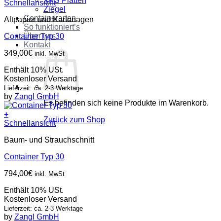
XPS Platten
Schnellansicht
Ziegel
Containerarten
Altpapier und Kartonagen
So funktioniert’s
Über uns
Container Typ 30
Kontakt
349,00
€
inkl. MwSt
Enthält 10% USt.
Kostenloser Versand
Lieferzeit: ca. 2-3 Werktage
by
Zangl GmbH
Es befinden sich keine Produkte im Warenkorb.
+
Zurück zum Shop
Schnellansicht
Baum- und Strauchschnitt
Container Typ 30
794,00
€
inkl. MwSt
Enthält 10% USt.
Kostenloser Versand
Lieferzeit: ca. 2-3 Werktage
by
Zangl GmbH