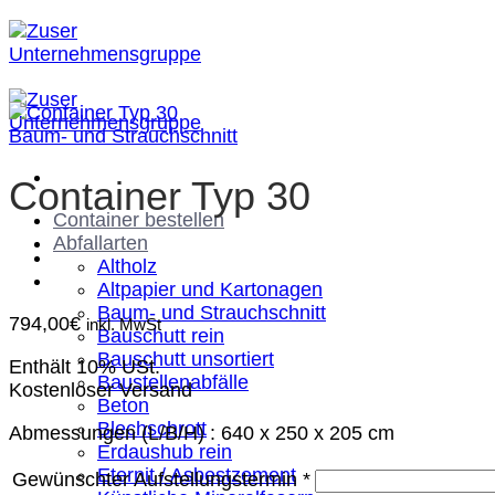
Zum
Inhalt
springen
Baum- und Strauchschnitt
Container Typ 30
Container bestellen
Abfallarten
Altholz
Altpapier und Kartonagen
Baum- und Strauchschnitt
794,00
€
inkl. MwSt
Bauschutt rein
Bauschutt unsortiert
Enthält 10% USt.
Baustellenabfälle
Kostenloser Versand
Beton
Blechschrott
Abmessungen (L/B/H) : 640 x 250 x 205 cm
Erdaushub rein
Eternit / Asbestzement
Gewünschter Aufstellungstermin
*