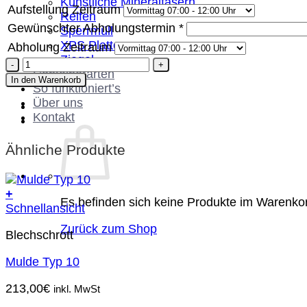
Künstliche Mineralfasern
Aufstellung Zeitraum
Reifen
Gewünschter Abholungstermin
*
Sperrmüll
XPS Platten
Abholung Zeitraum
Ziegel
Container
Containerarten
Typ
In den Warenkorb
So funktioniert’s
30
Über uns
Menge
Kontakt
Ähnliche Produkte
+
Es befinden sich keine Produkte im Warenko
Schnellansicht
Zurück zum Shop
Blechschrott
Mulde Typ 10
213,00
€
inkl. MwSt