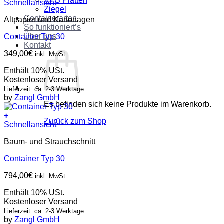
XPS Platten
Schnellansicht
Ziegel
Containerarten
Altpapier und Kartonagen
So funktioniert’s
Über uns
Container Typ 30
Kontakt
349,00
€
inkl. MwSt
Enthält 10% USt.
Kostenloser Versand
Lieferzeit: ca. 2-3 Werktage
by
Zangl GmbH
Es befinden sich keine Produkte im Warenkorb.
+
Zurück zum Shop
Schnellansicht
Baum- und Strauchschnitt
Container Typ 30
794,00
€
inkl. MwSt
Enthält 10% USt.
Kostenloser Versand
Lieferzeit: ca. 2-3 Werktage
by
Zangl GmbH