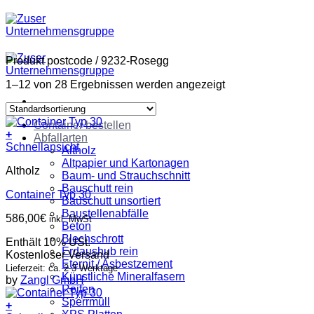
Zum
Inhalt
springen
Produkt postcode
/
9232-Rosegg
1–12 von 28 Ergebnissen werden angezeigt
Container bestellen
+
Abfallarten
Schnellansicht
Altholz
Altpapier und Kartonagen
Altholz
Baum- und Strauchschnitt
Bauschutt rein
Container Typ 30
Bauschutt unsortiert
Baustellenabfälle
586,00
€
inkl. MwSt
Beton
Blechschrott
Enthält 10% USt.
Erdaushub rein
Kostenloser Versand
Eternit / Asbestzement
Lieferzeit: ca. 2-3 Werktage
Künstliche Mineralfasern
by
Zangl GmbH
Reifen
Sperrmüll
+