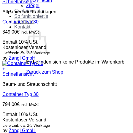
XPS Platten
Schnellansicht
Ziegel
Containerarten
Altpapier und Kartonagen
So funktioniert’s
Über uns
Container Typ 30
Kontakt
349,00
€
inkl. MwSt
Enthält 10% USt.
Kostenloser Versand
Lieferzeit: ca. 2-3 Werktage
by
Zangl GmbH
Es befinden sich keine Produkte im Warenkorb.
+
Zurück zum Shop
Schnellansicht
Baum- und Strauchschnitt
Container Typ 30
794,00
€
inkl. MwSt
Enthält 10% USt.
Kostenloser Versand
Lieferzeit: ca. 2-3 Werktage
by
Zangl GmbH