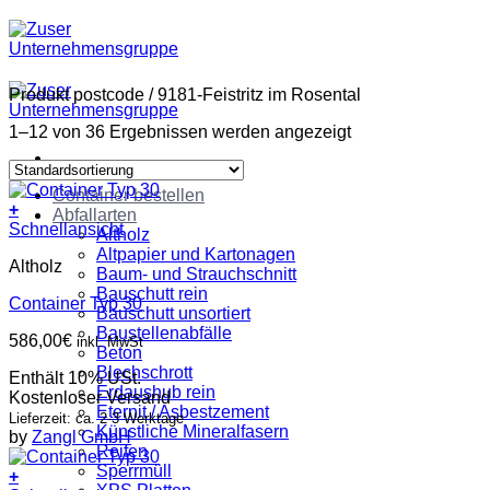
Zum
Inhalt
springen
Produkt postcode
/
9181-Feistritz im Rosental
1–12 von 36 Ergebnissen werden angezeigt
Container bestellen
+
Abfallarten
Schnellansicht
Altholz
Altpapier und Kartonagen
Altholz
Baum- und Strauchschnitt
Bauschutt rein
Container Typ 30
Bauschutt unsortiert
Baustellenabfälle
586,00
€
inkl. MwSt
Beton
Blechschrott
Enthält 10% USt.
Erdaushub rein
Kostenloser Versand
Eternit / Asbestzement
Lieferzeit: ca. 2-3 Werktage
Künstliche Mineralfasern
by
Zangl GmbH
Reifen
Sperrmüll
+