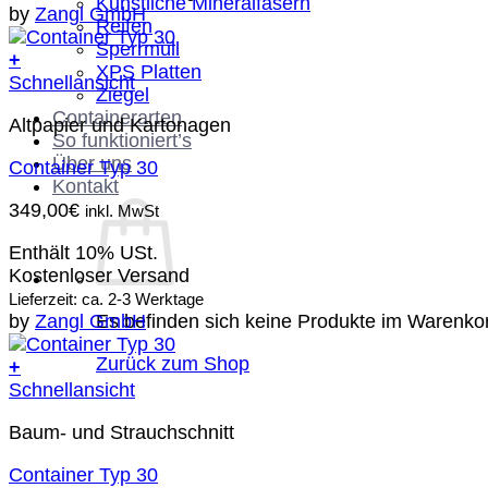
Künstliche Mineralfasern
by
Zangl GmbH
Reifen
Sperrmüll
+
XPS Platten
Schnellansicht
Ziegel
Containerarten
Altpapier und Kartonagen
So funktioniert’s
Über uns
Container Typ 30
Kontakt
349,00
€
inkl. MwSt
Enthält 10% USt.
Kostenloser Versand
Lieferzeit: ca. 2-3 Werktage
Es befinden sich keine Produkte im Warenko
by
Zangl GmbH
Zurück zum Shop
+
Schnellansicht
Baum- und Strauchschnitt
Container Typ 30