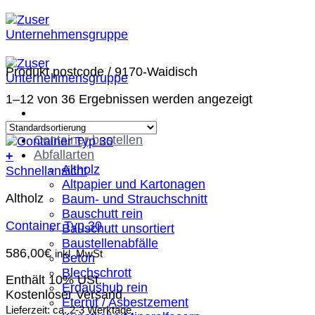
Zum
Inhalt
springen
Produkt postcode
/
9170-Waidisch
1–12 von 36 Ergebnissen werden angezeigt
Container bestellen
Abfallarten
+
Altholz
Schnellansicht
Altpapier und Kartonagen
Altholz
Baum- und Strauchschnitt
Bauschutt rein
Container Typ 30
Bauschutt unsortiert
Baustellenabfälle
586,00
€
inkl. MwSt
Beton
Blechschrott
Enthält 10% USt.
Erdaushub rein
Kostenloser Versand
Eternit / Asbestzement
Lieferzeit: ca. 2-3 Werktage