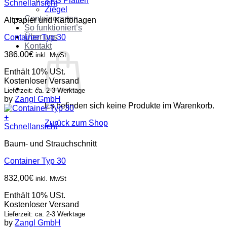
XPS Platten
Schnellansicht
Ziegel
Containerarten
Altpapier und Kartonagen
So funktioniert’s
Über uns
Container Typ 30
Kontakt
386,00
€
inkl. MwSt
Enthält 10% USt.
Kostenloser Versand
Lieferzeit: ca. 2-3 Werktage
by
Zangl GmbH
Es befinden sich keine Produkte im Warenkorb.
+
Zurück zum Shop
Schnellansicht
Baum- und Strauchschnitt
Container Typ 30
832,00
€
inkl. MwSt
Enthält 10% USt.
Kostenloser Versand
Lieferzeit: ca. 2-3 Werktage
by
Zangl GmbH