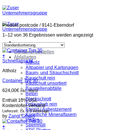
Zum
Inhalt
springen
Produkt postcode
/
9141-Eberndorf
1–12 von 36 Ergebnissen werden angezeigt
Container bestellen
+
Abfallarten
Schnellansicht
Altholz
Altpapier und Kartonagen
Altholz
Baum- und Strauchschnitt
Bauschutt rein
Container Typ 30
Bauschutt unsortiert
Baustellenabfälle
624,00
€
inkl. MwSt
Beton
Blechschrott
Enthält 10% USt.
Erdaushub rein
Kostenloser Versand
Eternit / Asbestzement
Lieferzeit: ca. 2-3 Werktage
Künstliche Mineralfasern
by
Zangl GmbH
Reifen
Sperrmüll
+