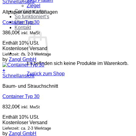
XPS Platten
Schnellansicht
Ziegel
Containerarten
Altpapier und Kartonagen
So funktioniert’s
Über uns
Container Typ 30
Kontakt
386,00
€
inkl. MwSt
Enthält 10% USt.
Kostenloser Versand
Lieferzeit: ca. 2-3 Werktage
by
Zangl GmbH
Es befinden sich keine Produkte im Warenkorb.
+
Zurück zum Shop
Schnellansicht
Baum- und Strauchschnitt
Container Typ 30
832,00
€
inkl. MwSt
Enthält 10% USt.
Kostenloser Versand
Lieferzeit: ca. 2-3 Werktage
by
Zangl GmbH