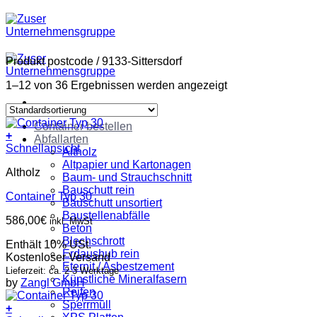
Zum
Inhalt
springen
Produkt postcode
/
9133-Sittersdorf
1–12 von 36 Ergebnissen werden angezeigt
Container bestellen
+
Abfallarten
Schnellansicht
Altholz
Altpapier und Kartonagen
Altholz
Baum- und Strauchschnitt
Bauschutt rein
Container Typ 30
Bauschutt unsortiert
Baustellenabfälle
586,00
€
inkl. MwSt
Beton
Blechschrott
Enthält 10% USt.
Erdaushub rein
Kostenloser Versand
Eternit / Asbestzement
Lieferzeit: ca. 2-3 Werktage
Künstliche Mineralfasern
by
Zangl GmbH
Reifen
Sperrmüll
+