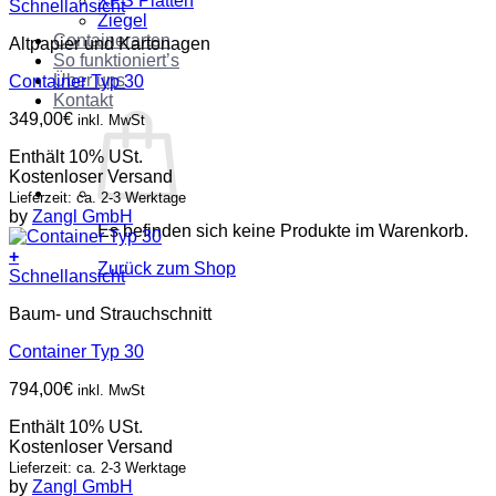
XPS Platten
Schnellansicht
Ziegel
Containerarten
Altpapier und Kartonagen
So funktioniert’s
Über uns
Container Typ 30
Kontakt
349,00
€
inkl. MwSt
Enthält 10% USt.
Kostenloser Versand
Lieferzeit: ca. 2-3 Werktage
by
Zangl GmbH
Es befinden sich keine Produkte im Warenkorb.
+
Zurück zum Shop
Schnellansicht
Baum- und Strauchschnitt
Container Typ 30
794,00
€
inkl. MwSt
Enthält 10% USt.
Kostenloser Versand
Lieferzeit: ca. 2-3 Werktage
by
Zangl GmbH