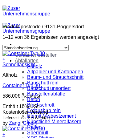
Zum
Inhalt
springen
Produkt postcode
/
9131-Poggersdorf
1–12 von 36 Ergebnissen werden angezeigt
Container bestellen
+
Abfallarten
Schnellansicht
Altholz
Altpapier und Kartonagen
Altholz
Baum- und Strauchschnitt
Bauschutt rein
Container Typ 30
Bauschutt unsortiert
Baustellenabfälle
586,00
€
inkl. MwSt
Beton
Blechschrott
Enthält 10% USt.
Erdaushub rein
Kostenloser Versand
Eternit / Asbestzement
Lieferzeit: ca. 2-3 Werktage
Künstliche Mineralfasern
by
Zangl GmbH
Reifen
Sperrmüll
+