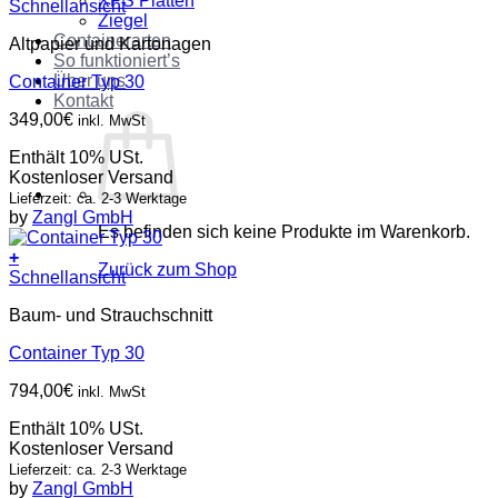
XPS Platten
Schnellansicht
Ziegel
Containerarten
Altpapier und Kartonagen
So funktioniert’s
Über uns
Container Typ 30
Kontakt
349,00
€
inkl. MwSt
Enthält 10% USt.
Kostenloser Versand
Lieferzeit: ca. 2-3 Werktage
by
Zangl GmbH
Es befinden sich keine Produkte im Warenkorb.
+
Zurück zum Shop
Schnellansicht
Baum- und Strauchschnitt
Container Typ 30
794,00
€
inkl. MwSt
Enthält 10% USt.
Kostenloser Versand
Lieferzeit: ca. 2-3 Werktage
by
Zangl GmbH