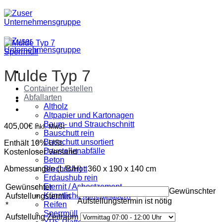
Zum
Inhalt
springen
Sperrmüll
Mulde Typ 7
Container bestellen
Abfallarten
Altholz
Altpapier und Kartonagen
Baum- und Strauchschnitt
405,00
€
inkl. MwSt
Bauschutt rein
Bauschutt unsortiert
Enthält 10% USt.
Baustellenabfälle
Kostenloser Versand
Beton
Abmessungen (L/B/H) : 360 x 190 x 140 cm
Blechschrott
Erdaushub rein
Eternit / Asbestzement
Gewünschter
Gewünschter
Künstliche Mineralfasern
Aufstellungstermin
Aufstellungstermin ist nötig
Reifen
*
Sperrmüll
Aufstellung Zeitraum