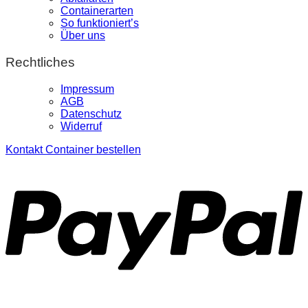
Containerarten
So funktioniert’s
Über uns
Rechtliches
Impressum
AGB
Datenschutz
Widerruf
Kontakt
Container bestellen
P