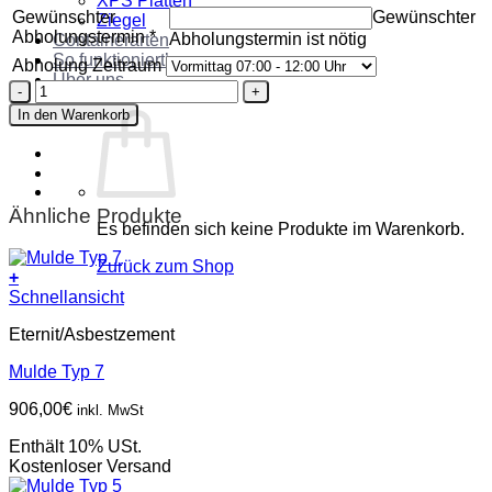
XPS Platten
Gewünschter
Gewünschter
Ziegel
Abholungstermin
*
Abholungstermin ist nötig
Containerarten
So funktioniert’s
Abholung Zeitraum
Über uns
Mulde
Kontakt
Typ
In den Warenkorb
7
Menge
Ähnliche Produkte
Es befinden sich keine Produkte im Warenkorb.
Zurück zum Shop
+
Schnellansicht
Eternit/Asbestzement
Mulde Typ 7
906,00
€
inkl. MwSt
Enthält 10% USt.
Kostenloser Versand