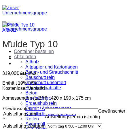
Zum
Inhalt
springen
Altholz
Mulde Typ 10
Container bestellen
Abfallarten
Altholz
Altpapier und Kartonagen
Baum- und Strauchschnitt
319,00
€
inkl. MwSt
Bauschutt rein
Bauschutt unsortiert
Enthält 10% USt.
Baustellenabfälle
Kostenloser Versand
Beton
Abmessungen (L/B/H) : 420 x 190 x 175 cm
Blechschrott
Erdaushub rein
Eternit / Asbestzement
Gewünschter
Gewünschter
Künstliche Mineralfasern
Aufstellungstermin
Aufstellungstermin ist nötig
Reifen
*
Sperrmüll
Aufstellung Zeitraum