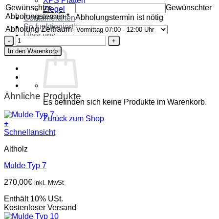
XPS Platten
Gewünschter
Gewünschter
Ziegel
Abholungstermin
*
Abholungstermin ist nötig
Containerarten
So funktioniert’s
Abholung Zeitraum
Über uns
Mulde
Kontakt
Typ
In den Warenkorb
10
Menge
Ähnliche Produkte
Es befinden sich keine Produkte im Warenkorb.
Zurück zum Shop
+
Schnellansicht
Altholz
Mulde Typ 7
270,00
€
inkl. MwSt
Enthält 10% USt.
Kostenloser Versand