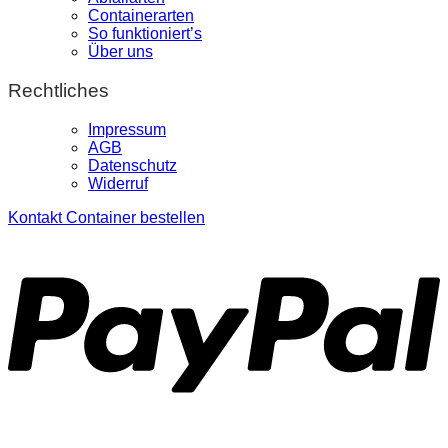
Containerarten
So funktioniert’s
Über uns
Rechtliches
Impressum
AGB
Datenschutz
Widerruf
Kontakt
Container bestellen
P