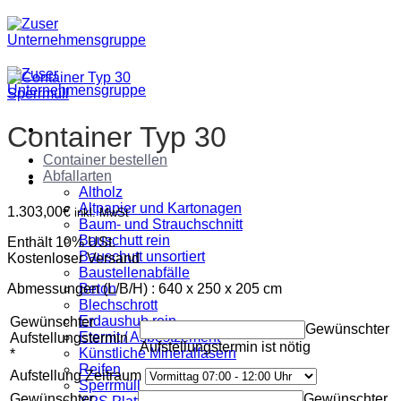
Zum
Inhalt
springen
Sperrmüll
Container Typ 30
Container bestellen
Abfallarten
Altholz
Altpapier und Kartonagen
1.303,00
€
inkl. MwSt
Baum- und Strauchschnitt
Bauschutt rein
Enthält 10% USt.
Bauschutt unsortiert
Kostenloser Versand
Baustellenabfälle
Abmessungen (L/B/H) : 640 x 250 x 205 cm
Beton
Blechschrott
Erdaushub rein
Gewünschter
Gewünschter
Eternit / Asbestzement
Aufstellungstermin
Aufstellungstermin ist nötig
Künstliche Mineralfasern
*
Reifen
Aufstellung Zeitraum
Sperrmüll
Gewünschter
Gewünschter