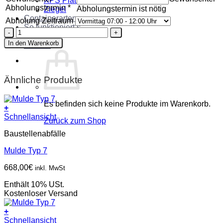
XPS Platten
Abholungstermin
*
Abholungstermin ist nötig
Ziegel
Containerarten
Abholung Zeitraum
So funktioniert’s
Container
Über uns
Typ
In den Warenkorb
Kontakt
30
Menge
Ähnliche Produkte
Es befinden sich keine Produkte im Warenkorb.
+
Schnellansicht
Zurück zum Shop
Baustellenabfälle
Mulde Typ 7
668,00
€
inkl. MwSt
Enthält 10% USt.
Kostenloser Versand
+
Schnellansicht