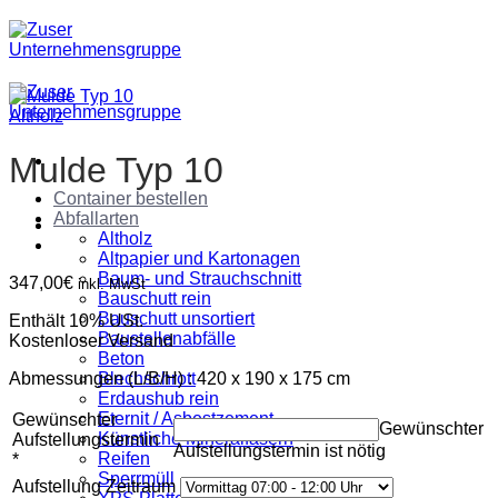
Zum
Inhalt
springen
Altholz
Mulde Typ 10
Container bestellen
Abfallarten
Altholz
Altpapier und Kartonagen
Baum- und Strauchschnitt
347,00
€
inkl. MwSt
Bauschutt rein
Bauschutt unsortiert
Enthält 10% USt.
Baustellenabfälle
Kostenloser Versand
Beton
Abmessungen (L/B/H) : 420 x 190 x 175 cm
Blechschrott
Erdaushub rein
Eternit / Asbestzement
Gewünschter
Gewünschter
Künstliche Mineralfasern
Aufstellungstermin
Aufstellungstermin ist nötig
Reifen
*
Sperrmüll
Aufstellung Zeitraum