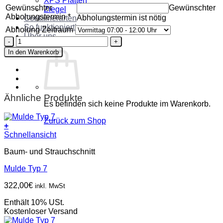
XPS Platten
Gewünschter
Gewünschter
Ziegel
Abholungstermin
*
Abholungstermin ist nötig
Containerarten
So funktioniert’s
Abholung Zeitraum
Über uns
Mulde
Kontakt
Typ
In den Warenkorb
10
Menge
Ähnliche Produkte
Es befinden sich keine Produkte im Warenkorb.
Zurück zum Shop
+
Schnellansicht
Baum- und Strauchschnitt
Mulde Typ 7
322,00
€
inkl. MwSt
Enthält 10% USt.
Kostenloser Versand