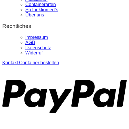
Containerarten
So funktioniert’s
Über uns
Rechtliches
Impressum
AGB
Datenschutz
Widerruf
Kontakt
Container bestellen
P