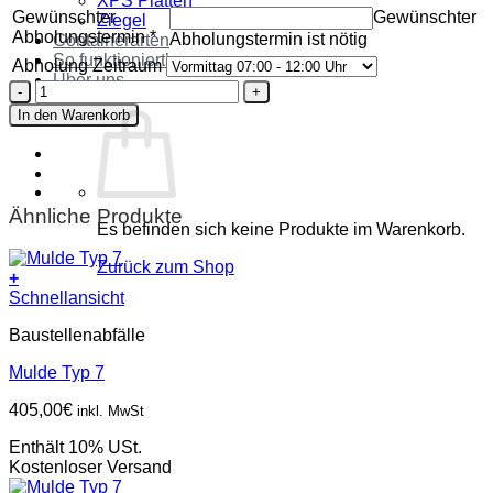
XPS Platten
Gewünschter
Gewünschter
Ziegel
Abholungstermin
*
Abholungstermin ist nötig
Containerarten
So funktioniert’s
Abholung Zeitraum
Über uns
Container
Kontakt
Typ
In den Warenkorb
30
Menge
Ähnliche Produkte
Es befinden sich keine Produkte im Warenkorb.
Zurück zum Shop
+
Schnellansicht
Baustellenabfälle
Mulde Typ 7
405,00
€
inkl. MwSt
Enthält 10% USt.
Kostenloser Versand