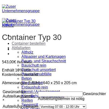
Zum
Inhalt
springen
Altholz
Container Typ 30
Container bestellen
Abfallarten
Altholz
Altpapier und Kartonagen
Baum- und Strauchschnitt
543,00
€
inkl. MwSt
Bauschutt rein
Bauschutt unsortiert
Enthält 10% USt.
Baustellenabfälle
Kostenloser Versand
Beton
Abmessungen (L/B/H) : 640 x 250 x 205 cm
Blechschrott
Erdaushub rein
Eternit / Asbestzement
Gewünschter
Gewünschter
Künstliche Mineralfasern
Aufstellungstermin
Aufstellungstermin ist nötig
Reifen
*
Sperrmüll
Aufstellung Zeitraum