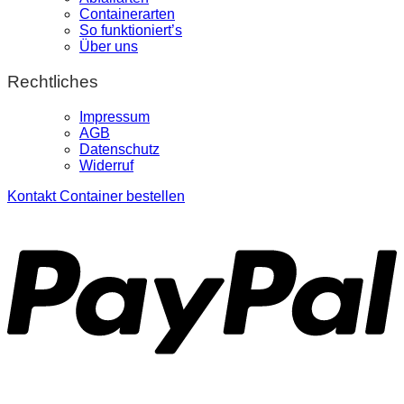
Containerarten
So funktioniert’s
Über uns
Rechtliches
Impressum
AGB
Datenschutz
Widerruf
Kontakt
Container bestellen
P