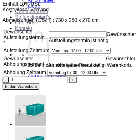
XPS Platten
Enthält 10% USt.
Ziegel
Kostenloser Versand
Containerarten
So funktioniert’s
Abmessungen (L/B/H) : 730 x 250 x 270 cm
Über uns
Kontakt
Gewünschter
Gewünschter
Aufstellungstermin
Aufstellungstermin ist nötig
*
Aufstellung Zeitraum
Gewünschter
Gewünschter
Abholungstermin
*
Abholungstermin ist nötig
Es befinden sich keine Produkte im Warenkorb.
Abholung Zeitraum
Zurück zum Shop
Container
Typ
In den Warenkorb
40
Menge