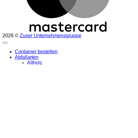
2026 ©
Zuser Unternehmensgruppe
Container bestellen
Abfallarten
Altholz
Altpapier und Kartonagen
Baum- und Strauchschnitt
Bauschutt rein
Bauschutt unsortiert
Baustellenabfälle
Beton
Blechschrott
Erdaushub rein
Eternit / Asbestzement
Künstliche Mineralfasern
Reifen
Sperrmüll
XPS Platten