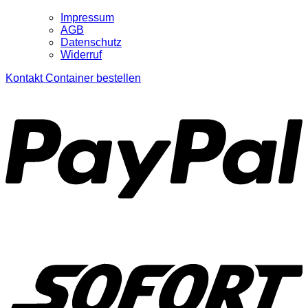
Impressum
AGB
Datenschutz
Widerruf
Kontakt
Container bestellen
P
S