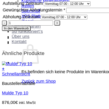
Künstliche Mineralfasern
Aufstellung Zeitraum
Reifen
Gewünschter Abholungstermin
*
Sperrmüll
XPS Platten
Abholung Zeitraum
Ziegel
Container
Containerarten
Typ
In den Warenkorb
So funktioniert’s
30
Über uns
Menge
Kontakt
Ähnliche Produkte
+
Es befinden sich keine Produkte im Warenko
Schnellansicht
Zurück zum Shop
Baustellenabfälle
Mulde Typ 10
876,00
€
inkl. MwSt