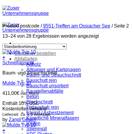
Zum
Inhalt
springen
Produkt postcode
/
9551-Treffen am Ossiacher See
/
Seite 2
13–24 von 28 Ergebnissen werden angezeigt
Container bestellen
+
Abfallarten
Schnellansicht
Altholz
Altpapier und Kartonagen
Baum- und Strauchschnitt
Baum- und Strauchschnitt
Bauschutt rein
Mulde Typ 10
Bauschutt unsortiert
Baustellenabfälle
411,00
€
inkl. MwSt
Beton
Blechschrott
Enthält 10% USt.
Erdaushub rein
Kostenloser Versand
Eternit / Asbestzement
Lieferzeit: ca. 2-3 Werktage
Künstliche Mineralfasern
by
Zangl GmbH
Reifen
Sperrmüll
+