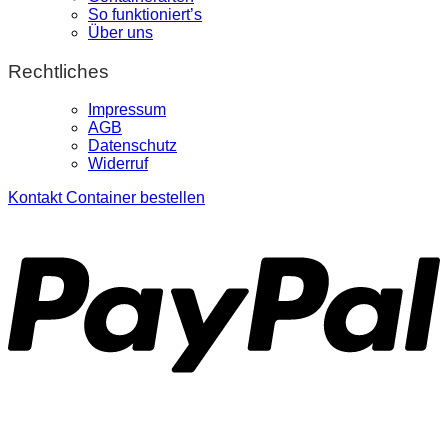
So funktioniert’s
Über uns
Rechtliches
Impressum
AGB
Datenschutz
Widerruf
Kontakt
Container bestellen
P
S