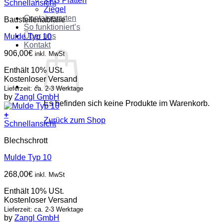
XPS Platten
Schnellansicht
Ziegel
Containerarten
Baustellenabfälle
So funktioniert’s
Über uns
Mulde Typ 10
Kontakt
906,00
€
inkl. MwSt
Enthält 10% USt.
Kostenloser Versand
Lieferzeit: ca. 2-3 Werktage
by
Zangl GmbH
Es befinden sich keine Produkte im Warenkorb.
+
Zurück zum Shop
Schnellansicht
Blechschrott
Mulde Typ 10
268,00
€
inkl. MwSt
Enthält 10% USt.
Kostenloser Versand
Lieferzeit: ca. 2-3 Werktage
by
Zangl GmbH