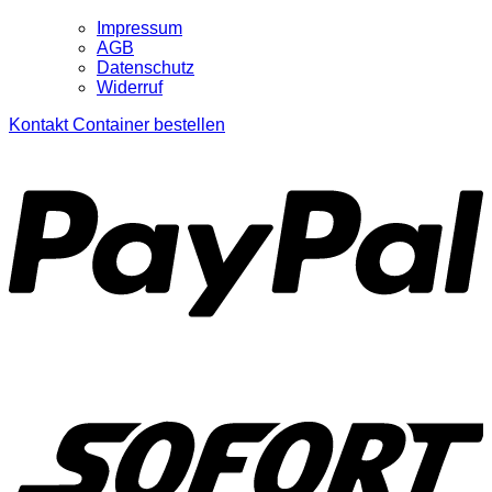
Impressum
AGB
Datenschutz
Widerruf
Kontakt
Container bestellen
P
S