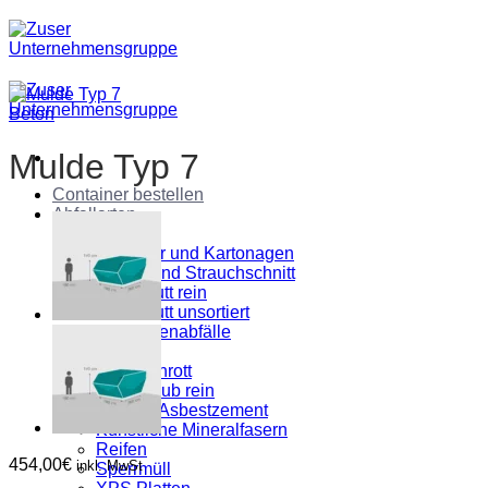
Zum
Inhalt
springen
Beton
Mulde Typ 7
Container bestellen
Abfallarten
Altholz
Altpapier und Kartonagen
Baum- und Strauchschnitt
Bauschutt rein
Bauschutt unsortiert
Baustellenabfälle
Beton
Blechschrott
Erdaushub rein
Eternit / Asbestzement
Künstliche Mineralfasern
Reifen
454,00
€
inkl. MwSt
Sperrmüll