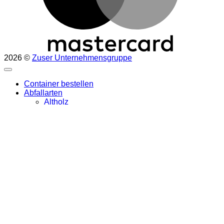
2026 ©
Zuser Unternehmensgruppe
Container bestellen
Abfallarten
Altholz
Altpapier und Kartonagen
Baum- und Strauchschnitt
Bauschutt rein
Bauschutt unsortiert
Baustellenabfälle
Beton
Blechschrott
Erdaushub rein
Eternit / Asbestzement
Künstliche Mineralfasern
Reifen
Sperrmüll
XPS Platten