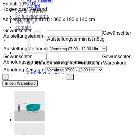
XPS Platten
Enthält 10% USt.
Ziegel
Kostenloser Versand
Containerarten
So funktioniert’s
Abmessungen (L/B/H) : 360 x 190 x 140 cm
Über uns
Kontakt
Gewünschter
Gewünschter
Aufstellungstermin
Aufstellungstermin ist nötig
*
Aufstellung Zeitraum
Gewünschter
Gewünschter
Abholungstermin
*
Abholungstermin ist nötig
Es befinden sich keine Produkte im Warenkorb.
Abholung Zeitraum
Zurück zum Shop
Mulde
Typ
In den Warenkorb
7
Menge