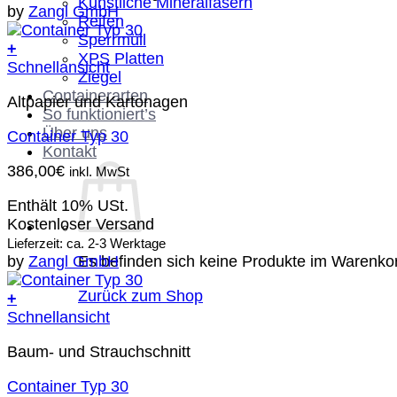
Künstliche Mineralfasern
by
Zangl GmbH
Reifen
Sperrmüll
+
XPS Platten
Schnellansicht
Ziegel
Containerarten
Altpapier und Kartonagen
So funktioniert’s
Über uns
Container Typ 30
Kontakt
386,00
€
inkl. MwSt
Enthält 10% USt.
Kostenloser Versand
Lieferzeit: ca. 2-3 Werktage
Es befinden sich keine Produkte im Warenko
by
Zangl GmbH
Zurück zum Shop
+
Schnellansicht
Baum- und Strauchschnitt
Container Typ 30