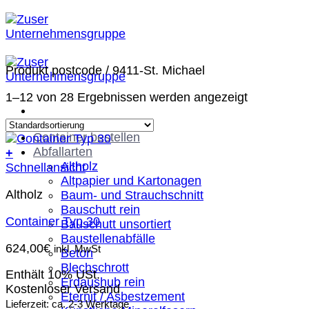
Zum
Inhalt
springen
Produkt postcode
/
9411-St. Michael
1–12 von 28 Ergebnissen werden angezeigt
Container bestellen
Abfallarten
+
Altholz
Schnellansicht
Altpapier und Kartonagen
Altholz
Baum- und Strauchschnitt
Bauschutt rein
Container Typ 30
Bauschutt unsortiert
Baustellenabfälle
624,00
€
inkl. MwSt
Beton
Blechschrott
Enthält 10% USt.
Erdaushub rein
Kostenloser Versand
Eternit / Asbestzement
Lieferzeit: ca. 2-3 Werktage