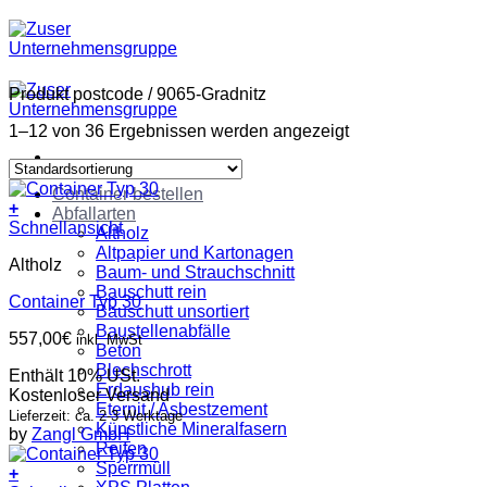
Zum
Inhalt
springen
Produkt postcode
/
9065-Gradnitz
1–12 von 36 Ergebnissen werden angezeigt
Container bestellen
+
Abfallarten
Schnellansicht
Altholz
Altpapier und Kartonagen
Altholz
Baum- und Strauchschnitt
Bauschutt rein
Container Typ 30
Bauschutt unsortiert
Baustellenabfälle
557,00
€
inkl. MwSt
Beton
Blechschrott
Enthält 10% USt.
Erdaushub rein
Kostenloser Versand
Eternit / Asbestzement
Lieferzeit: ca. 2-3 Werktage
Künstliche Mineralfasern
by
Zangl GmbH
Reifen
Sperrmüll
+