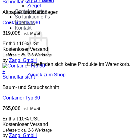
XPS Platten
Schnellansicht
Ziegel
Containerarten
Altpapier und Kartonagen
So funktioniert’s
Über uns
Container Typ 30
Kontakt
319,00
€
inkl. MwSt
Enthält 10% USt.
Kostenloser Versand
Lieferzeit: ca. 2-3 Werktage
by
Zangl GmbH
Es befinden sich keine Produkte im Warenkorb.
+
Zurück zum Shop
Schnellansicht
Baum- und Strauchschnitt
Container Typ 30
765,00
€
inkl. MwSt
Enthält 10% USt.
Kostenloser Versand
Lieferzeit: ca. 2-3 Werktage
by
Zangl GmbH