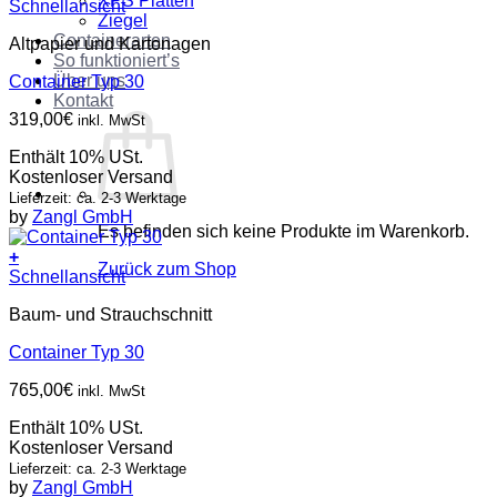
XPS Platten
Schnellansicht
Ziegel
Containerarten
Altpapier und Kartonagen
So funktioniert’s
Über uns
Container Typ 30
Kontakt
319,00
€
inkl. MwSt
Enthält 10% USt.
Kostenloser Versand
Lieferzeit: ca. 2-3 Werktage
by
Zangl GmbH
Es befinden sich keine Produkte im Warenkorb.
+
Zurück zum Shop
Schnellansicht
Baum- und Strauchschnitt
Container Typ 30
765,00
€
inkl. MwSt
Enthält 10% USt.
Kostenloser Versand
Lieferzeit: ca. 2-3 Werktage
by
Zangl GmbH