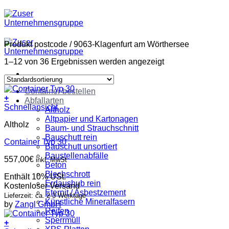
Zum
Inhalt
springen
Produkt postcode
/
9063-Klagenfurt am Wörthersee
1–12 von 36 Ergebnissen werden angezeigt
Container bestellen
+
Abfallarten
Schnellansicht
Altholz
Altpapier und Kartonagen
Altholz
Baum- und Strauchschnitt
Bauschutt rein
Container Typ 30
Bauschutt unsortiert
Baustellenabfälle
557,00
€
inkl. MwSt
Beton
Blechschrott
Enthält 10% USt.
Erdaushub rein
Kostenloser Versand
Eternit / Asbestzement
Lieferzeit: ca. 2-3 Werktage
Künstliche Mineralfasern
by
Zangl GmbH
Reifen
Sperrmüll
+