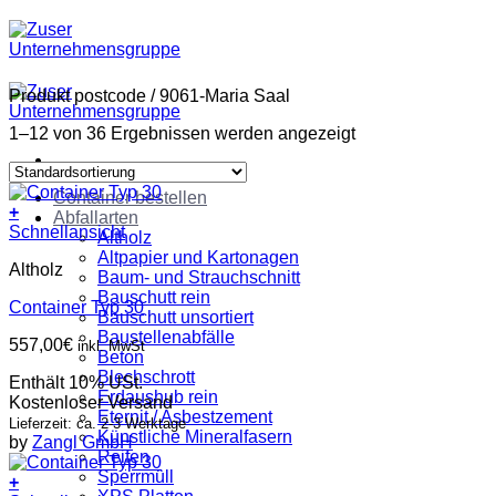
Zum
Inhalt
springen
Produkt postcode
/
9061-Maria Saal
1–12 von 36 Ergebnissen werden angezeigt
Container bestellen
+
Abfallarten
Schnellansicht
Altholz
Altpapier und Kartonagen
Altholz
Baum- und Strauchschnitt
Bauschutt rein
Container Typ 30
Bauschutt unsortiert
Baustellenabfälle
557,00
€
inkl. MwSt
Beton
Blechschrott
Enthält 10% USt.
Erdaushub rein
Kostenloser Versand
Eternit / Asbestzement
Lieferzeit: ca. 2-3 Werktage
Künstliche Mineralfasern
by
Zangl GmbH
Reifen
Sperrmüll
+