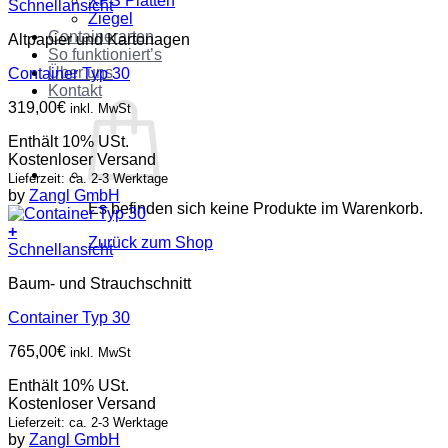
XPS Platten
Schnellansicht
Ziegel
Containerarten
Altpapier und Kartonagen
So funktioniert’s
Über uns
Container Typ 30
Kontakt
319,00
€
inkl. MwSt
Enthält 10% USt.
Kostenloser Versand
Lieferzeit: ca. 2-3 Werktage
by
Zangl GmbH
Es befinden sich keine Produkte im Warenkorb.
+
Zurück zum Shop
Schnellansicht
Baum- und Strauchschnitt
Container Typ 30
765,00
€
inkl. MwSt
Enthält 10% USt.
Kostenloser Versand
Lieferzeit: ca. 2-3 Werktage
by
Zangl GmbH