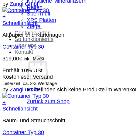
Künstliche Mineralfasern
by
Zangl GmbH
Reifen
Sperrmüll
+
XPS Platten
Schnellansicht
Ziegel
Containerarten
Altpapier und Kartonagen
So funktioniert’s
Über uns
Container Typ 30
Kontakt
319,00
€
inkl. MwSt
Enthält 10% USt.
Kostenloser Versand
Lieferzeit: ca. 2-3 Werktage
Es befinden sich keine Produkte im Warenko
by
Zangl GmbH
Zurück zum Shop
+
Schnellansicht
Baum- und Strauchschnitt
Container Typ 30