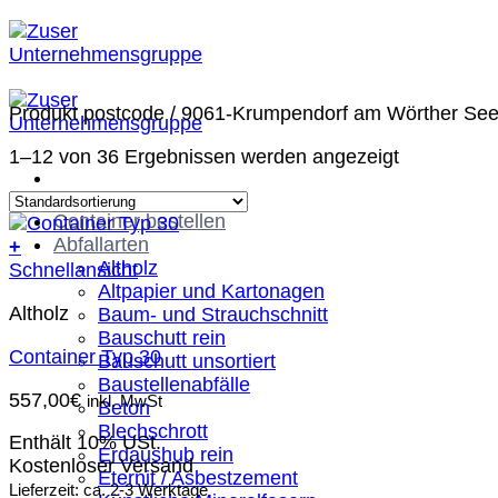
Zum
Inhalt
springen
Produkt postcode
/
9061-Krumpendorf am Wörther Se
1–12 von 36 Ergebnissen werden angezeigt
Container bestellen
Abfallarten
+
Altholz
Schnellansicht
Altpapier und Kartonagen
Altholz
Baum- und Strauchschnitt
Bauschutt rein
Container Typ 30
Bauschutt unsortiert
Baustellenabfälle
557,00
€
inkl. MwSt
Beton
Blechschrott
Enthält 10% USt.
Erdaushub rein
Kostenloser Versand
Eternit / Asbestzement
Lieferzeit: ca. 2-3 Werktage