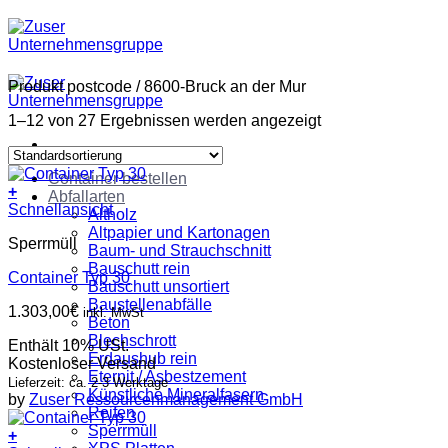
Zum
Inhalt
springen
Produkt postcode
/
8600-Bruck an der Mur
1–12 von 27 Ergebnissen werden angezeigt
Container bestellen
+
Abfallarten
Schnellansicht
Altholz
Altpapier und Kartonagen
Sperrmüll
Baum- und Strauchschnitt
Bauschutt rein
Container Typ 30
Bauschutt unsortiert
Baustellenabfälle
1.303,00
€
inkl. MwSt
Beton
Blechschrott
Enthält 10% USt.
Erdaushub rein
Kostenloser Versand
Eternit / Asbestzement
Lieferzeit: ca. 2-3 Werktage
Künstliche Mineralfasern
by
Zuser Ressourcenmanagement GmbH
Reifen
Sperrmüll
+