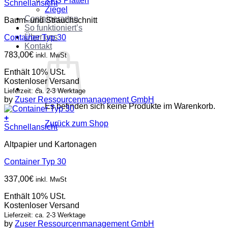
XPS Platten
Schnellansicht
Ziegel
Containerarten
Baum- und Strauchschnitt
So funktioniert’s
Über uns
Container Typ 30
Kontakt
783,00
€
inkl. MwSt
Enthält 10% USt.
Kostenloser Versand
Lieferzeit: ca. 2-3 Werktage
by
Zuser Ressourcenmanagement GmbH
Es befinden sich keine Produkte im Warenkorb.
+
Zurück zum Shop
Schnellansicht
Altpapier und Kartonagen
Container Typ 30
337,00
€
inkl. MwSt
Enthält 10% USt.
Kostenloser Versand
Lieferzeit: ca. 2-3 Werktage
by
Zuser Ressourcenmanagement GmbH