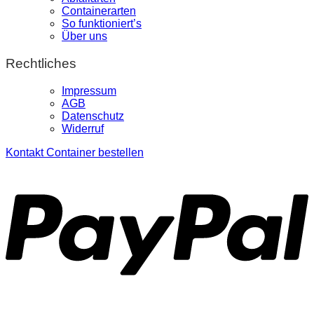
Containerarten
So funktioniert’s
Über uns
Rechtliches
Impressum
AGB
Datenschutz
Widerruf
Kontakt
Container bestellen
P