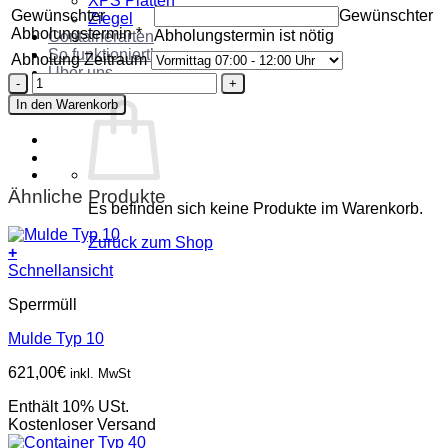
XPS Platten
Gewünschter
Gewünschter
Ziegel
Abholungstermin
*
Abholungstermin ist nötig
Containerarten
So funktioniert’s
Abholung Zeitraum
Über uns
Container
Kontakt
Typ
In den Warenkorb
40
Menge
Ähnliche Produkte
Es befinden sich keine Produkte im Warenkorb.
Zurück zum Shop
+
Schnellansicht
Sperrmüll
Mulde Typ 10
621,00
€
inkl. MwSt
Enthält 10% USt.
Kostenloser Versand