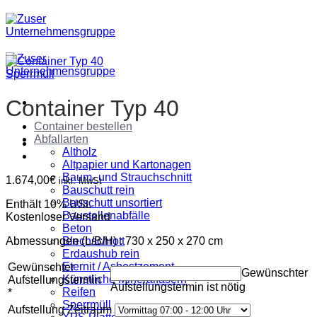
Zum
Inhalt
springen
Sperrmüll
Container Typ 40
Container bestellen
Abfallarten
Altholz
Altpapier und Kartonagen
Baum- und Strauchschnitt
1.674,00
€
inkl. MwSt
Bauschutt rein
Bauschutt unsortiert
Enthält 10% USt.
Baustellenabfälle
Kostenloser Versand
Beton
Abmessungen (L/B/H) : 730 x 250 x 270 cm
Blechschrott
Erdaushub rein
Eternit / Asbestzement
Gewünschter
Gewünschter
Künstliche Mineralfasern
Aufstellungstermin
Aufstellungstermin ist nötig
Reifen
*
Sperrmüll
Aufstellung Zeitraum