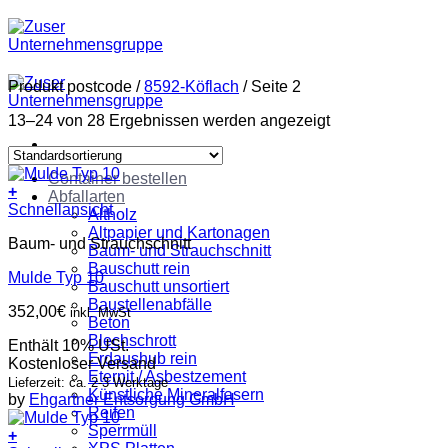
Zum
Inhalt
springen
Produkt postcode
/
8592-Köflach
/
Seite 2
13–24 von 28 Ergebnissen werden angezeigt
Container bestellen
+
Abfallarten
Schnellansicht
Altholz
Altpapier und Kartonagen
Baum- und Strauchschnitt
Baum- und Strauchschnitt
Bauschutt rein
Mulde Typ 10
Bauschutt unsortiert
Baustellenabfälle
352,00
€
inkl. MwSt
Beton
Blechschrott
Enthält 10% USt.
Erdaushub rein
Kostenloser Versand
Eternit / Asbestzement
Lieferzeit: ca. 2-3 Werktage
Künstliche Mineralfasern
by
Ehgartner Entsorgung GmbH
Reifen
Sperrmüll
+