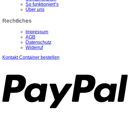
So funktioniert’s
Über uns
Rechtliches
Impressum
AGB
Datenschutz
Widerruf
Kontakt
Container bestellen
P
S