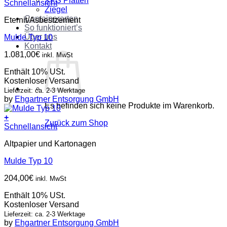
XPS Platten
Schnellansicht
Ziegel
Containerarten
Eternit/Asbestzement
So funktioniert’s
Über uns
Mulde Typ 10
Kontakt
1.081,00
€
inkl. MwSt
Enthält 10% USt.
Kostenloser Versand
Lieferzeit: ca. 2-3 Werktage
by
Ehgartner Entsorgung GmbH
Es befinden sich keine Produkte im Warenkorb.
+
Zurück zum Shop
Schnellansicht
Altpapier und Kartonagen
Mulde Typ 10
204,00
€
inkl. MwSt
Enthält 10% USt.
Kostenloser Versand
Lieferzeit: ca. 2-3 Werktage
by
Ehgartner Entsorgung GmbH