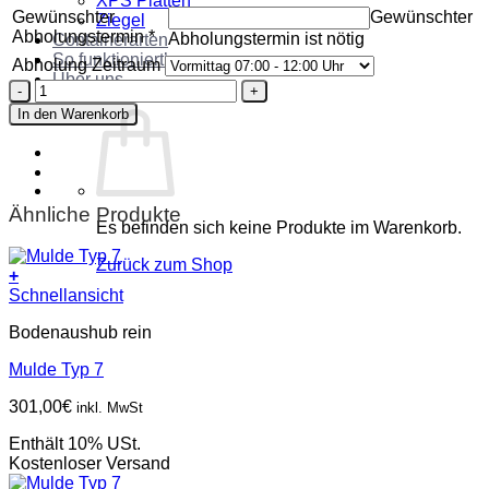
XPS Platten
Gewünschter
Gewünschter
Ziegel
Abholungstermin
*
Abholungstermin ist nötig
Containerarten
So funktioniert’s
Abholung Zeitraum
Über uns
Mulde
Kontakt
Typ
In den Warenkorb
7
Menge
Ähnliche Produkte
Es befinden sich keine Produkte im Warenkorb.
Zurück zum Shop
+
Schnellansicht
Bodenaushub rein
Mulde Typ 7
301,00
€
inkl. MwSt
Enthält 10% USt.
Kostenloser Versand