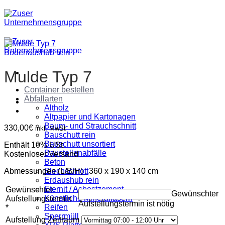
Zum
Inhalt
springen
Bodenaushub rein
Mulde Typ 7
Container bestellen
Abfallarten
Altholz
Altpapier und Kartonagen
Baum- und Strauchschnitt
330,00
€
inkl. MwSt
Bauschutt rein
Bauschutt unsortiert
Enthält 10% USt.
Baustellenabfälle
Kostenloser Versand
Beton
Abmessungen (L/B/H) : 360 x 190 x 140 cm
Blechschrott
Erdaushub rein
Eternit / Asbestzement
Gewünschter
Gewünschter
Künstliche Mineralfasern
Aufstellungstermin
Aufstellungstermin ist nötig
Reifen
*
Sperrmüll
Aufstellung Zeitraum