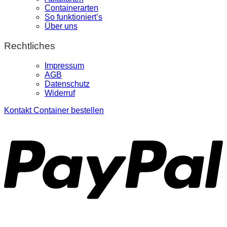
Containerarten
So funktioniert’s
Über uns
Rechtliches
Impressum
AGB
Datenschutz
Widerruf
Kontakt
Container bestellen
P