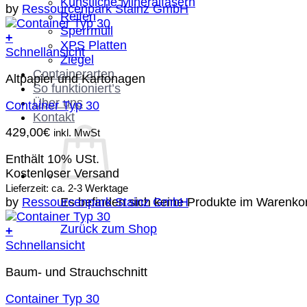
Künstliche Mineralfasern
by
Ressourcenpark Stainz GmbH
Reifen
Sperrmüll
+
XPS Platten
Schnellansicht
Ziegel
Containerarten
Altpapier und Kartonagen
So funktioniert’s
Über uns
Container Typ 30
Kontakt
429,00
€
inkl. MwSt
Enthält 10% USt.
Kostenloser Versand
Lieferzeit: ca. 2-3 Werktage
Es befinden sich keine Produkte im Warenko
by
Ressourcenpark Stainz GmbH
Zurück zum Shop
+
Schnellansicht
Baum- und Strauchschnitt
Container Typ 30