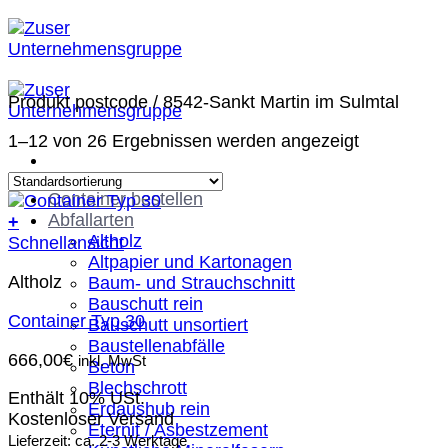
Zum
Inhalt
springen
Produkt postcode
/
8542-Sankt Martin im Sulmtal
1–12 von 26 Ergebnissen werden angezeigt
Container bestellen
Abfallarten
+
Altholz
Schnellansicht
Altpapier und Kartonagen
Altholz
Baum- und Strauchschnitt
Bauschutt rein
Container Typ 30
Bauschutt unsortiert
Baustellenabfälle
666,00
€
inkl. MwSt
Beton
Blechschrott
Enthält 10% USt.
Erdaushub rein
Kostenloser Versand
Eternit / Asbestzement
Lieferzeit: ca. 2-3 Werktage