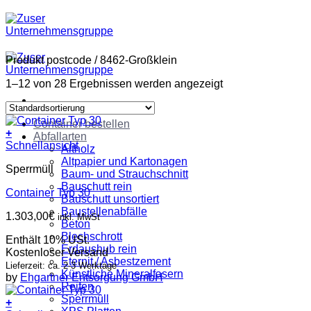
Zum
Inhalt
springen
Produkt postcode
/
8462-Großklein
1–12 von 28 Ergebnissen werden angezeigt
Container bestellen
+
Abfallarten
Schnellansicht
Altholz
Altpapier und Kartonagen
Sperrmüll
Baum- und Strauchschnitt
Bauschutt rein
Container Typ 30
Bauschutt unsortiert
Baustellenabfälle
1.303,00
€
inkl. MwSt
Beton
Blechschrott
Enthält 10% USt.
Erdaushub rein
Kostenloser Versand
Eternit / Asbestzement
Lieferzeit: ca. 2-3 Werktage
Künstliche Mineralfasern
by
Ehgartner Entsorgung GmbH
Reifen
Sperrmüll
+