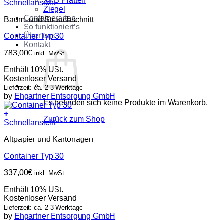
XPS Platten
Schnellansicht
Ziegel
Containerarten
Baum- und Strauchschnitt
So funktioniert’s
Über uns
Container Typ 30
Kontakt
783,00
€
inkl. MwSt
Enthält 10% USt.
Kostenloser Versand
Lieferzeit: ca. 2-3 Werktage
by
Ehgartner Entsorgung GmbH
Es befinden sich keine Produkte im Warenkorb.
+
Zurück zum Shop
Schnellansicht
Altpapier und Kartonagen
Container Typ 30
337,00
€
inkl. MwSt
Enthält 10% USt.
Kostenloser Versand
Lieferzeit: ca. 2-3 Werktage
by
Ehgartner Entsorgung GmbH