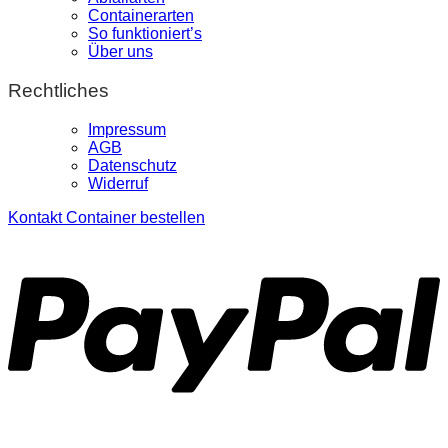
Containerarten
So funktioniert’s
Über uns
Rechtliches
Impressum
AGB
Datenschutz
Widerruf
Kontakt
Container bestellen
P