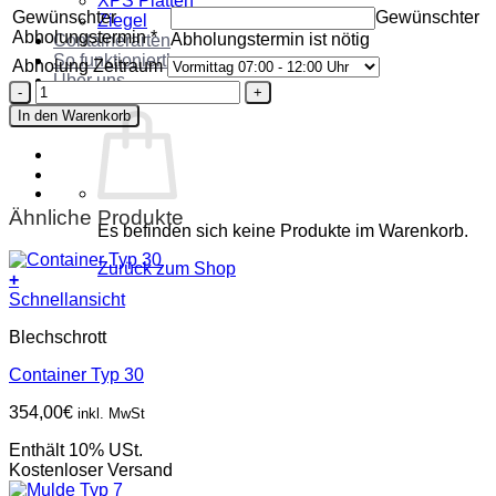
XPS Platten
Gewünschter
Gewünschter
Ziegel
Abholungstermin
*
Abholungstermin ist nötig
Containerarten
So funktioniert’s
Abholung Zeitraum
Über uns
Mulde
Kontakt
Typ
In den Warenkorb
10
Menge
Ähnliche Produkte
Es befinden sich keine Produkte im Warenkorb.
Zurück zum Shop
+
Schnellansicht
Blechschrott
Container Typ 30
354,00
€
inkl. MwSt
Enthält 10% USt.
Kostenloser Versand