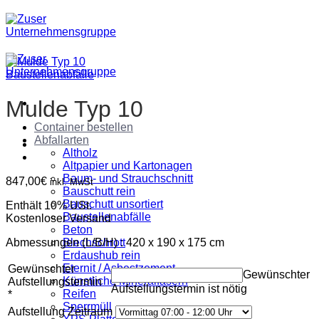
Zum
Inhalt
springen
Baustellenabfälle
Mulde Typ 10
Container bestellen
Abfallarten
Altholz
Altpapier und Kartonagen
Baum- und Strauchschnitt
847,00
€
inkl. MwSt
Bauschutt rein
Bauschutt unsortiert
Enthält 10% USt.
Baustellenabfälle
Kostenloser Versand
Beton
Abmessungen (L/B/H) : 420 x 190 x 175 cm
Blechschrott
Erdaushub rein
Eternit / Asbestzement
Gewünschter
Gewünschter
Künstliche Mineralfasern
Aufstellungstermin
Aufstellungstermin ist nötig
Reifen
*
Sperrmüll
Aufstellung Zeitraum