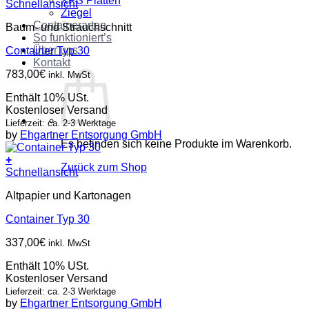
XPS Platten
Schnellansicht
Ziegel
Containerarten
Baum- und Strauchschnitt
So funktioniert’s
Über uns
Container Typ 30
Kontakt
783,00
€
inkl. MwSt
Enthält 10% USt.
Kostenloser Versand
Lieferzeit: ca. 2-3 Werktage
by
Ehgartner Entsorgung GmbH
Es befinden sich keine Produkte im Warenkorb.
+
Zurück zum Shop
Schnellansicht
Altpapier und Kartonagen
Container Typ 30
337,00
€
inkl. MwSt
Enthält 10% USt.
Kostenloser Versand
Lieferzeit: ca. 2-3 Werktage
by
Ehgartner Entsorgung GmbH