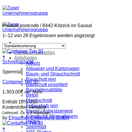
Zum
Inhalt
springen
Produkt postcode
/
8442-Kitzeck im Sausal
1–12 von 28 Ergebnissen werden angezeigt
Container bestellen
+
Abfallarten
Schnellansicht
Altholz
Altpapier und Kartonagen
Sperrmüll
Baum- und Strauchschnitt
Bauschutt rein
Container Typ 30
Bauschutt unsortiert
Baustellenabfälle
1.303,00
€
inkl. MwSt
Beton
Blechschrott
Enthält 10% USt.
Erdaushub rein
Kostenloser Versand
Eternit / Asbestzement
Lieferzeit: ca. 2-3 Werktage
Künstliche Mineralfasern
by
Ehgartner Entsorgung GmbH
Reifen
Sperrmüll
+