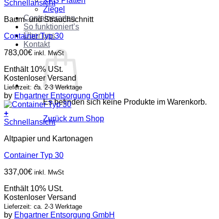
XPS Platten
Schnellansicht
Ziegel
Containerarten
Baum- und Strauchschnitt
So funktioniert’s
Über uns
Container Typ 30
Kontakt
783,00
€
inkl. MwSt
Enthält 10% USt.
Kostenloser Versand
Lieferzeit: ca. 2-3 Werktage
by
Ehgartner Entsorgung GmbH
Es befinden sich keine Produkte im Warenkorb.
+
Zurück zum Shop
Schnellansicht
Altpapier und Kartonagen
Container Typ 30
337,00
€
inkl. MwSt
Enthält 10% USt.
Kostenloser Versand
Lieferzeit: ca. 2-3 Werktage
by
Ehgartner Entsorgung GmbH