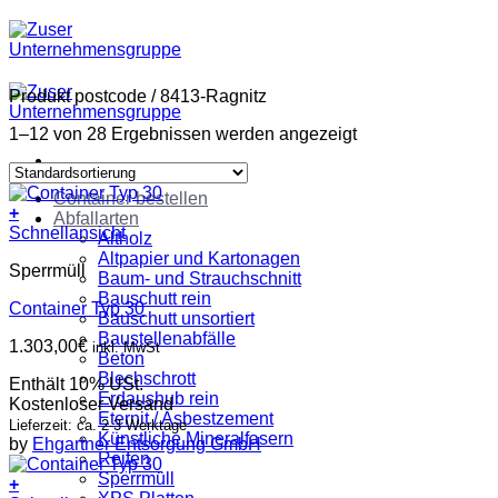
Zum
Inhalt
springen
Produkt postcode
/
8413-Ragnitz
1–12 von 28 Ergebnissen werden angezeigt
Container bestellen
+
Abfallarten
Schnellansicht
Altholz
Altpapier und Kartonagen
Sperrmüll
Baum- und Strauchschnitt
Bauschutt rein
Container Typ 30
Bauschutt unsortiert
Baustellenabfälle
1.303,00
€
inkl. MwSt
Beton
Blechschrott
Enthält 10% USt.
Erdaushub rein
Kostenloser Versand
Eternit / Asbestzement
Lieferzeit: ca. 2-3 Werktage
Künstliche Mineralfasern
by
Ehgartner Entsorgung GmbH
Reifen
Sperrmüll
+