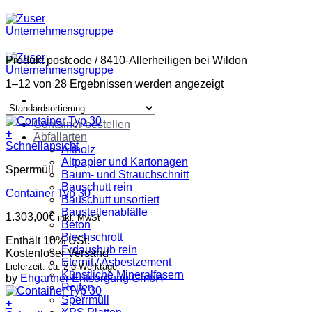
Zum
Inhalt
springen
Produkt postcode
/
8410-Allerheiligen bei Wildon
1–12 von 28 Ergebnissen werden angezeigt
Container bestellen
+
Abfallarten
Schnellansicht
Altholz
Altpapier und Kartonagen
Sperrmüll
Baum- und Strauchschnitt
Bauschutt rein
Container Typ 30
Bauschutt unsortiert
Baustellenabfälle
1.303,00
€
inkl. MwSt
Beton
Blechschrott
Enthält 10% USt.
Erdaushub rein
Kostenloser Versand
Eternit / Asbestzement
Lieferzeit: ca. 2-3 Werktage
Künstliche Mineralfasern
by
Ehgartner Entsorgung GmbH
Reifen
Sperrmüll
+