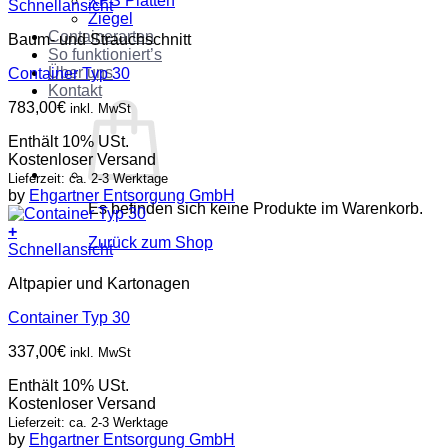
XPS Platten
Schnellansicht
Ziegel
Containerarten
Baum- und Strauchschnitt
So funktioniert’s
Über uns
Container Typ 30
Kontakt
783,00
€
inkl. MwSt
Enthält 10% USt.
Kostenloser Versand
Lieferzeit: ca. 2-3 Werktage
by
Ehgartner Entsorgung GmbH
Es befinden sich keine Produkte im Warenkorb.
+
Zurück zum Shop
Schnellansicht
Altpapier und Kartonagen
Container Typ 30
337,00
€
inkl. MwSt
Enthält 10% USt.
Kostenloser Versand
Lieferzeit: ca. 2-3 Werktage
by
Ehgartner Entsorgung GmbH